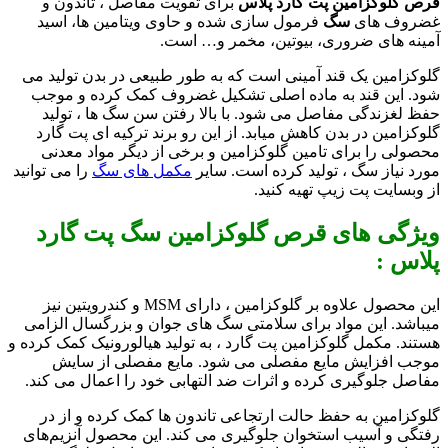
قرص گلوکزامین پت گارد پلاس
برای تقویت مفاصل ، تاندون و
غضروف های
سگ
فرمول سازی شده و حاوی ویتامین ها، اسید
آمینه های ضروری، بیوتین، مخمر و… است.
گلوکزامین یک قند آمینی است که به طور طبیعی در بدن تولید می
شود. این قند به ماده اصلی تشکیل غضروف کمک کرده و موجب
حفظ لغزندگی مفاصل می شود. با بالا رفتن سن سگ ها ، تولید
گلوکزامین در بدن کاهش میابد. از این رو برند ترکیه ای پت گارد
محصولی را برای تامین گلوکزامین و برخی از دیگر مواد معدنی
مورد نیاز سگ ، تولید کرده است. سایر
مکمل های سگ
را می توانید
از وبسایت پت زیپ تهیه کنید.
ویژگی های قرص گلوکزامین سگ پت گارد
پلاس :
این محصول علاوه بر گلوکزامین ، دارای MSM و کندرویتین نیز
میباشد. این مواد برای سلامتی سگ های جوان و بزرگسال الزامی
هستند. مکمل گلوکزامین پت گارد ، به تولید هیالورونیک کمک کرده و
موجب افزایش مایع مفصلی می شود. مایع مفصلی از سایش
مفاصل جلوگیری کرده و اثرات ضد التهابی خود را اعمال می کند.
گلوکزامین به حفظ حالت ارتجاعی تاندون ها کمک کرده و از در
رفتگی و آسیب استخوان جلوگیری می کند. این محصول آنزیم‌های