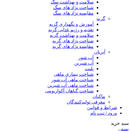
سلامت و بهداشت سگ
شناخت نژاد های سگ
مقایسه نژاد های سگ
گربه
آموزش و نگهداری گربه
تغذیه و رژیم غذایی گربه
سلامت و بهداشت گربه
شناخت نژاد های گربه
مقایسه نژاد های گربه
آبزیان
آب شور
آب شیرین
پلنت
شناخت بیماری ماهی
شناخت ماهی آب شور
شناخت ماهی آب شیرین
شناخت گیاهان آکواریومی
ماکیان
معرفی تولیدکنندگان
شرایط و قوانین
ورود / ثبت نام
سبد خرید
بستن