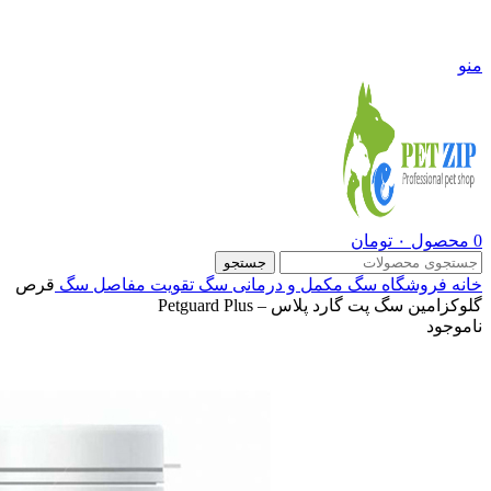
09108290600
منو
0
محصول
۰
تومان
جستجو
خانه
فروشگاه
سگ
مکمل و درمانی سگ
تقویت مفاصل سگ
قرص
گلوکزامین سگ پت گارد پلاس – Petguard Plus
ناموجود