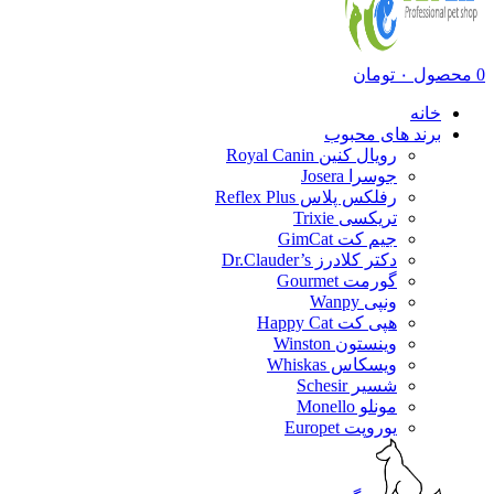
0
محصول
۰
تومان
خانه
برند های محبوب
رویال کنین Royal Canin
جوسرا Josera
رفلکس پلاس Reflex Plus
تریکسی Trixie
جیم کت GimCat
دکتر کلادرز Dr.Clauder’s
گورمت Gourmet
ونپی Wanpy
هپی کت Happy Cat
وینستون Winston
ویسکاس Whiskas
شسیر Schesir
مونلو Monello
یوروپت Europet