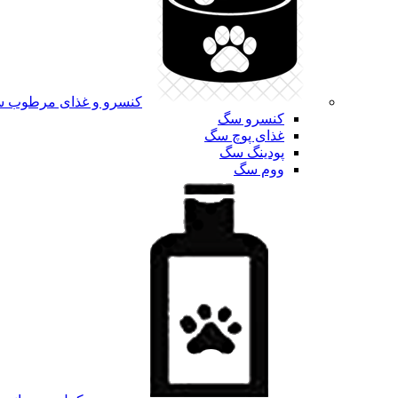
کنسرو و غذای مرطوب 
کنسرو سگ
غذای پوچ سگ
پودینگ سگ
ووم سگ