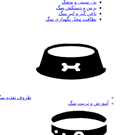
پد ، سینی و پوشک
برس و دستکش سگ
ناخن گیر و انبر سگ
نظافت محل نگهداری سگ
ظروف تغذیه س
آموزش و تربیت سگ