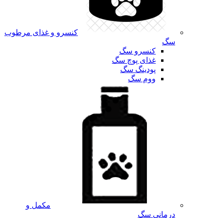
کنسرو و غذای مرطوب
سگ
کنسرو سگ
غذای پوچ سگ
پودینگ سگ
ووم سگ
مکمل و
درمانی سگ