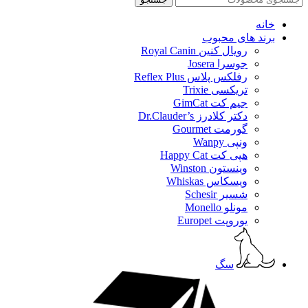
خانه
برند های محبوب
رویال کنین Royal Canin
جوسرا Josera
رفلکس پلاس Reflex Plus
تریکسی Trixie
جیم کت GimCat
دکتر کلادرز Dr.Clauder’s
گورمت Gourmet
ونپی Wanpy
هپی کت Happy Cat
وینستون Winston
ویسکاس Whiskas
شسیر Schesir
مونلو Monello
یوروپت Europet
سگ