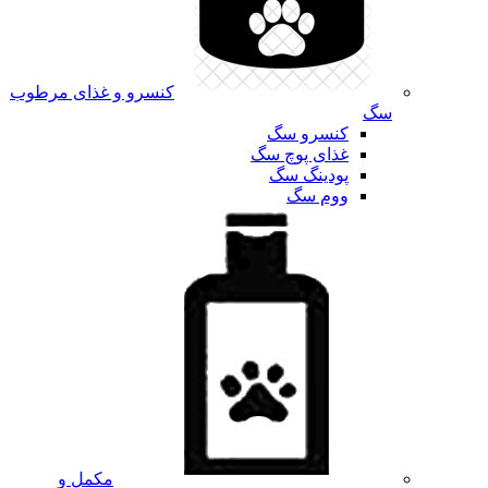
کنسرو و غذای مرطوب
سگ
کنسرو سگ
غذای پوچ سگ
پودینگ سگ
ووم سگ
مکمل و