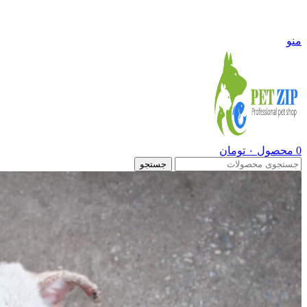
09108290600
منو
0
محصول
۰
تومان
جستجو