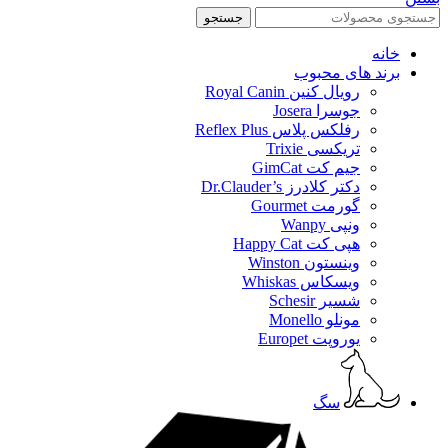
جستجو
خانه
برند های محبوب
رویال کنین Royal Canin
جوسرا Josera
رفلکس پلاس Reflex Plus
تریکسی Trixie
جیم کت GimCat
دکتر کلادرز Dr.Clauder’s
گورمت Gourmet
ونپی Wanpy
هپی کت Happy Cat
وینستون Winston
ویسکاس Whiskas
شسیر Schesir
مونلو Monello
یوروپت Europet
سگ