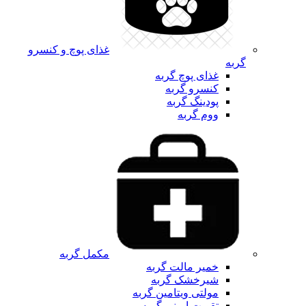
غذای پوچ و کنسرو
گربه
غذای پوچ گربه
کنسرو گربه
پودینگ گربه
ووم گربه
مکمل گربه
خمیر مالت گربه
شیرخشک گربه
مولتی ویتامین گربه
تقویت ایمنی گربه