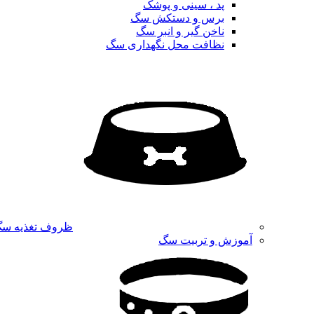
پد ، سینی و پوشک
برس و دستکش سگ
ناخن گیر و انبر سگ
نظافت محل نگهداری سگ
ظروف تغذیه س
آموزش و تربیت سگ