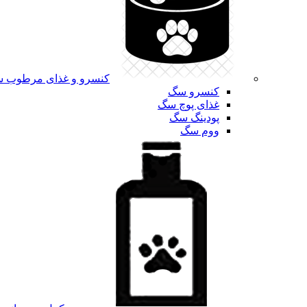
کنسرو و غذای مرطوب 
کنسرو سگ
غذای پوچ سگ
پودینگ سگ
ووم سگ