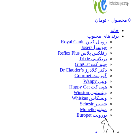
0
محصول
۰
تومان
خانه
برند های محبوب
رویال کنین Royal Canin
جوسرا Josera
رفلکس پلاس Reflex Plus
تریکسی Trixie
جیم کت GimCat
دکتر کلادرز Dr.Clauder’s
گورمت Gourmet
ونپی Wanpy
هپی کت Happy Cat
وینستون Winston
ویسکاس Whiskas
شسیر Schesir
مونلو Monello
یوروپت Europet