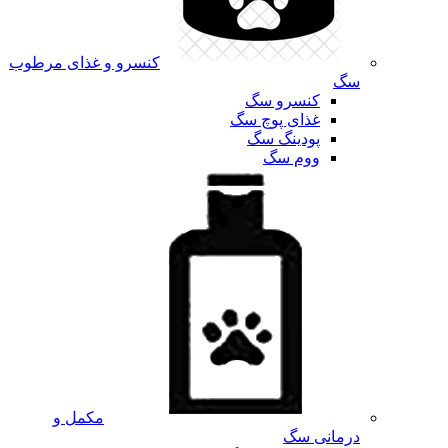
کنسرو و غذای مرطوب
سگ
کنسرو سگ
غذای پوچ سگ
پودینگ سگ
ووم سگ
مکمل و
درمانی سگ