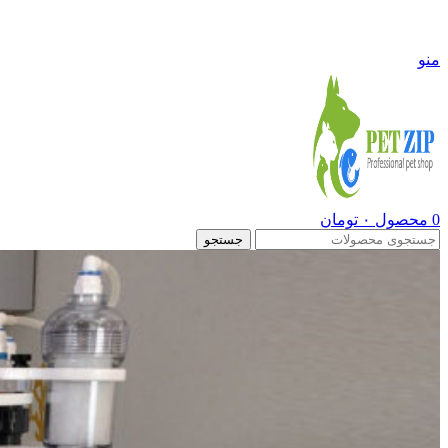
09108290600
منو
0
محصول
۰
تومان
جستجو