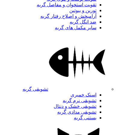
تقویت استخوان و مفاصل گربه
تورین و بیوتین
آرامبخش و اصلاح رفتار گربه
ضد انگل گربه
سایر مکمل های گربه
تشویقی گربه
اسنک خمیری
تشویقی نرم گربه
تشویقی خشک و دنتال
تشویقی مدادی گربه
بستنی گربه