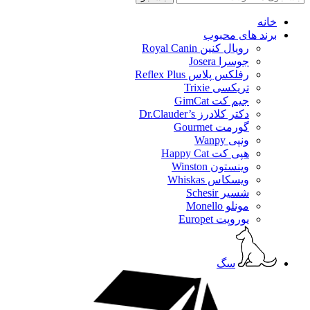
خانه
برند های محبوب
رویال کنین Royal Canin
جوسرا Josera
رفلکس پلاس Reflex Plus
تریکسی Trixie
جیم کت GimCat
دکتر کلادرز Dr.Clauder’s
گورمت Gourmet
ونپی Wanpy
هپی کت Happy Cat
وینستون Winston
ویسکاس Whiskas
شسیر Schesir
مونلو Monello
یوروپت Europet
سگ