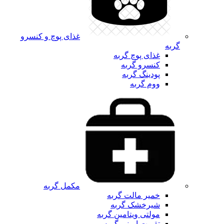
غذای پوچ و کنسرو
گربه
غذای پوچ گربه
کنسرو گربه
پودینگ گربه
ووم گربه
مکمل گربه
خمیر مالت گربه
شیرخشک گربه
مولتی ویتامین گربه
تقویت ایمنی گربه