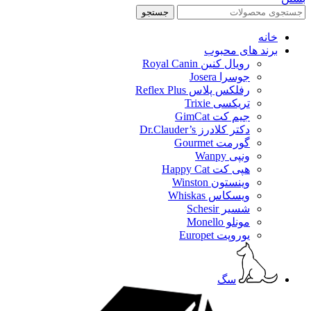
جستجو
خانه
برند های محبوب
رویال کنین Royal Canin
جوسرا Josera
رفلکس پلاس Reflex Plus
تریکسی Trixie
جیم کت GimCat
دکتر کلادرز Dr.Clauder’s
گورمت Gourmet
ونپی Wanpy
هپی کت Happy Cat
وینستون Winston
ویسکاس Whiskas
شسیر Schesir
مونلو Monello
یوروپت Europet
سگ