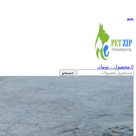
09108290600
منو
0
محصول
۰
تومان
جستجو