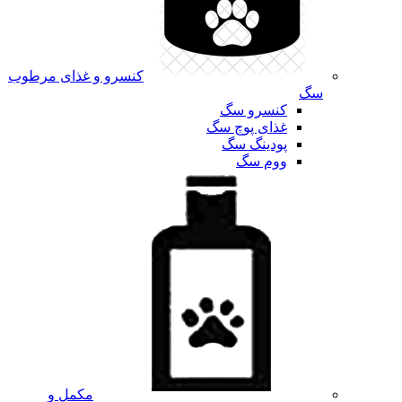
کنسرو و غذای مرطوب
سگ
کنسرو سگ
غذای پوچ سگ
پودینگ سگ
ووم سگ
مکمل و