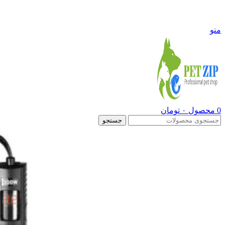
09108290600
منو
0
محصول
۰
تومان
جستجو