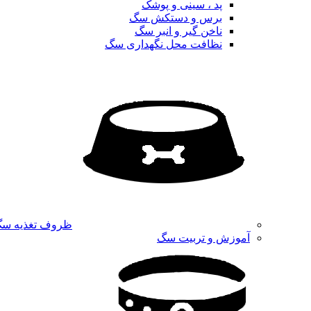
پد ، سینی و پوشک
برس و دستکش سگ
ناخن گیر و انبر سگ
نظافت محل نگهداری سگ
ظروف تغذیه س
آموزش و تربیت سگ