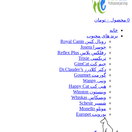
0
محصول
۰
تومان
خانه
برند های محبوب
رویال کنین Royal Canin
جوسرا Josera
رفلکس پلاس Reflex Plus
تریکسی Trixie
جیم کت GimCat
دکتر کلادرز Dr.Clauder’s
گورمت Gourmet
ونپی Wanpy
هپی کت Happy Cat
وینستون Winston
ویسکاس Whiskas
شسیر Schesir
مونلو Monello
یوروپت Europet