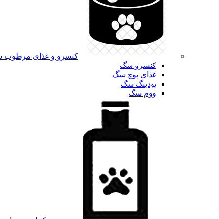
کنسرو و غذای مرطوب 
کنسرو سگ
غذای پوچ سگ
پودینگ سگ
ووم سگ