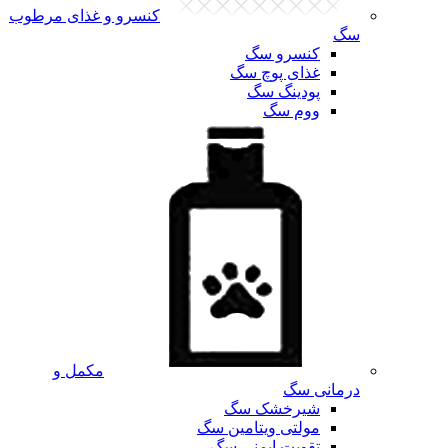
کنسرو و غذای مرطوب
سگ
کنسرو سگ
غذای پوچ سگ
پودینگ سگ
ووم سگ
مکمل و
درمانی سگ
شیرخشک سگ
مولتی ویتامین سگ
تقویت ایمنی سگ