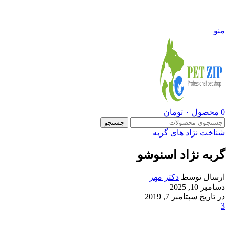
09108290600
منو
0
محصول
۰
تومان
جستجو
شناخت نژاد های گربه
گربه نژاد اسنوشو
ارسال توسط
دکتر مهر
دسامبر 10, 2025
در تاریخ سپتامبر 7, 2019
3