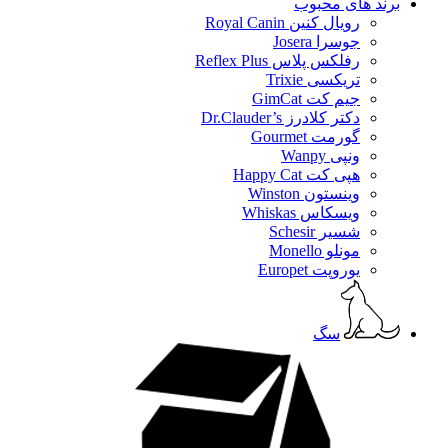
برند های محبوب
رویال کنین Royal Canin
جوسرا Josera
رفلکس پلاس Reflex Plus
تریکسی Trixie
جیم کت GimCat
دکتر کلادرز Dr.Clauder’s
گورمت Gourmet
ونپی Wanpy
هپی کت Happy Cat
وینستون Winston
ویسکاس Whiskas
شسیر Schesir
مونلو Monello
یوروپت Europet
سگ