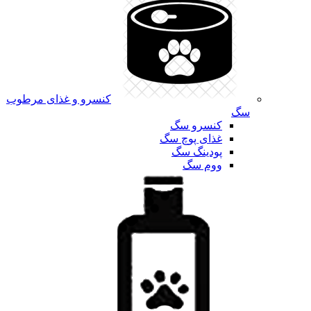
کنسرو و غذای مرطوب
سگ
کنسرو سگ
غذای پوچ سگ
پودینگ سگ
ووم سگ