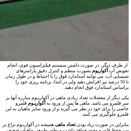
از طرف دیگر، در صورت داشتن سیستم فیلتراسیون قوی، انجام
تعویض آب
آکواریوم
بصورت منظم و کنترل دقیق پارامترهای
شیمیایی آب، می توانید استاندارد فوق را با احتیاط و در طول زمان
تا 50 درصد نیز افزایش دهید ولی در ابتدا، برنامه ریزی خود را
براساس استاندارد فوق انجام دهید.
یکی دیگر از معضلات تعداد زیادی ماهی در آکواریـوم مبارزه آنها بر
سر قلمرو می باشد. ماهی ها پس از ورود به
آکواریـوم
قلمرو
خاصی را برای خود در نظر می گیرند و از ورود سایر ماهیان به این
قلمرو جلوگیری می کنند.
بنابراین در صورت زیاد بودن
تعداد ماهی
همیشه در آکواریـوم نزاع بر
سر حفظ قلمرو وجود خواهد داشت و بطور طبیعی ماهیان ضعیف