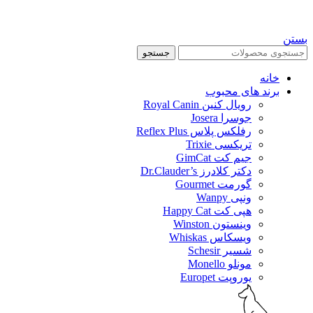
بستن
جستجو
خانه
برند های محبوب
رویال کنین Royal Canin
جوسرا Josera
رفلکس پلاس Reflex Plus
تریکسی Trixie
جیم کت GimCat
دکتر کلادرز Dr.Clauder’s
گورمت Gourmet
ونپی Wanpy
هپی کت Happy Cat
وینستون Winston
ویسکاس Whiskas
شسیر Schesir
مونلو Monello
یوروپت Europet