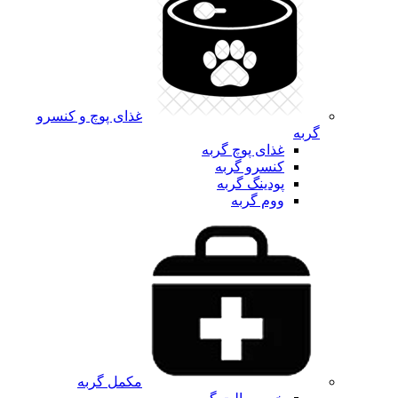
غذای پوچ و کنسرو
گربه
غذای پوچ گربه
کنسرو گربه
پودینگ گربه
ووم گربه
مکمل گربه