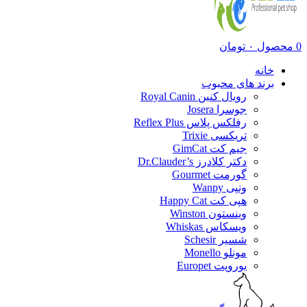
0
محصول
۰
تومان
خانه
برند های محبوب
رویال کنین Royal Canin
جوسرا Josera
رفلکس پلاس Reflex Plus
تریکسی Trixie
جیم کت GimCat
دکتر کلادرز Dr.Clauder’s
گورمت Gourmet
ونپی Wanpy
هپی کت Happy Cat
وینستون Winston
ویسکاس Whiskas
شسیر Schesir
مونلو Monello
یوروپت Europet