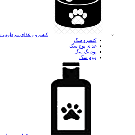
کنسرو و غذای مرطوب 
کنسرو سگ
غذای پوچ سگ
پودینگ سگ
ووم سگ