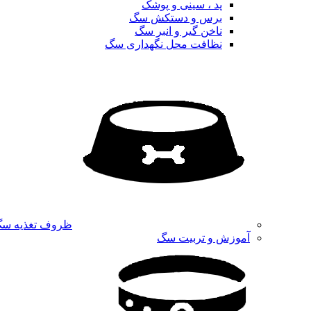
پد ، سینی و پوشک
برس و دستکش سگ
ناخن گیر و انبر سگ
نظافت محل نگهداری سگ
ظروف تغذیه س
آموزش و تربیت سگ