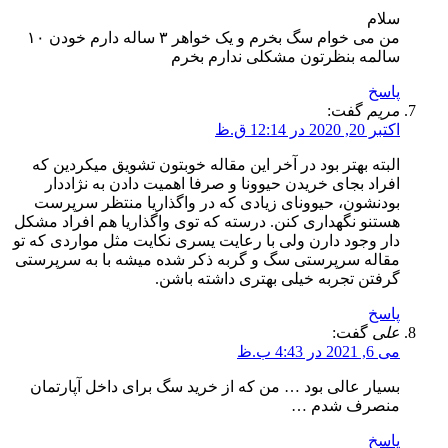
سلام
من می خوام سگ بخرم و یک خواهر ۳ ساله دارم خودن ۱۰
سالمه بنظرتون مشکلی ندارم بخرم
پاسخ
مریم
گفت:
اکتبر 20, 2020 در 12:14 ق.ظ
البته بهتر بود در آخر این مقاله خوبتون تشویق میکردین که
افراد بجای خریدن حیوونا و صرفا اهمیت دادن به نژاددار
بودنشون، حیوونای زیادی که در واگذاریا منتظر سرپرست
هستنو نگهداری کنن. درسته که توی واگذاریا هم افراد مشکل
دار وجود دارن ولی با رعایت یسری نکایت مثل مواردی که تو
مقاله سرپرستی سگ و گربه ذکر شده میشه با به سرپرستی
گرفتن تجربه خیلی بهتری داشته باشن.
پاسخ
علی
گفت:
می 6, 2021 در 4:43 ب.ظ
بسیار عالی بود … من که از خرید سگ برای داخل آپارتمان
منصرف شدم …
پاسخ