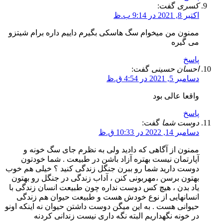
کسری
گفت:
اکتبر 8, 2021 در 9:14 ب.ظ
ممنون من میخوام سگ هاسکی بگیرم داییم داره برام شیتزو
می گیره
پاسخ
احسان حسینی
گفت:
دسامبر 5, 2021 در 4:54 ق.ظ
واقعا عالی بود
پاسخ
دوست شما
گفت:
دسامبر 14, 2022 در 10:33 ق.ظ
ممنون از آگاهی که دادید ولی به نظرم جای سگ خونه و
آپارتمان نیست بهتره آزاد باشن در طبیعت . شما خودتون
دوست دارید شما رو ببرن جنگل زندگی کنید ؟ خیلی هم خوب
بهتون برسن ،مهربونی کنن ، آداب زندگی در جنگل رو بهتون
یاد بدن ، هیچ کس دوست نداره چون طبیعت انسان زندگی با
انسانهایی از نوع خودش هست و طبیعت حیوان هم زندگی
حیوانی هست . به این میگن دوست داشتن حیوان نه اینکه اونو
در خونه نگهداریم البته نگه داری نیست زندانی کردنه