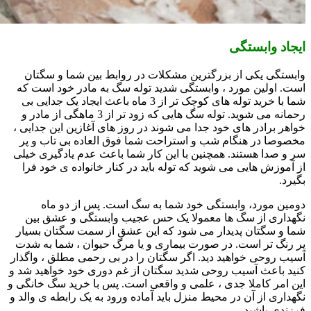
ایجاد وابستگی
وابستگی یکی از بزرگترین مشکلات در روابط بین شما و سگتان
است. اولین مورد ، وابستگی شدید توله سگ به مادر خود است که
شما با خرید توله های کوچک تر از 3 ماه باعث ایجاد یک جدایی بی
رحمانه می شوید. توله سگ هایی که زود تر از 3 ماهگی از مادر و
خواهر برادر های خود جدا می شوند در روز های آغازین این جدایی ،
مخصوصا در هنگام شب و استراحت شما فوق العاده بی تاب و پر
سر و صدا هستند. همچنین با این کار شما باعث عدم یادگیری خیلی
از آموزش هایی می شوید که توله باید در کنار خانواده ی خود فرا
بگیرد.
دومین مورد، وابستگی خود شما به سگ است. پس از دو ماه
نگهداری از سگ ها معمولا یک حس عجیب وابستگی و عشق بین
شما و سگتان پدیدار می شود که این عشق از سمت سگتان بسیار
پر رنگ تر است. در صورت بیماری و یا مرگ حیوان ، شما به شدت
آسیب روحی خواهید دید. اگر سگتان را در بی رحمی مطلق ، واگذار
کنید باعث آسیب روحی شدید سگتان از غم دوری خود خواهید شد و
این امر کاملا جدی ، علمی و واقعی است. پس با خرید سگ خانگی و
نگهداری از آن در محیط منزل باید آماده ورود به یک رابطه ی والد و
فرزندی باشید.