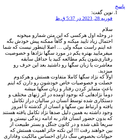
پاسخ
نوین
گفت:
فوریه 28, 2023 در 5:37 ق.ظ
سلام
در وحله اول هرکسی که این متن شمارو میخونه
احتمال زیاد تایید میکنه و گاهاً ممکنه پیش خودش بگه
عه اینم راست میگه ولی … اصلا اینطور نیست که شما
میفرمایید بهتره یکم در مورد سگها نژادها و خصوصیت
رفتاری‌شون یکم مطالعه کنید یا حداقل سابقه
معاشرت یا زبان سگها رو داشتید بعد این حرف رو
میزدید.
اولاً که نژاد سگها کاملا متفاوت هستش و هرکدوم
خصلت و خصوصیات خاص خودشون رو دارن که اینم
باعث متمایز کردن رفتار و زبان سگها میشه
دوماً نژادهایی که بوجود اومده در اثر ژنهای مختلف و
دستکاری شده توسط انسان در سالیان دراز تکامل
یافته و ارتباط بین سگها و انسان از گذشته تا امروز
وجود داشته به همین دلیل صدها نژاد تکامل یافته هستند
که بدون حضور انسان قادر به ادامه زندگی نیستن و
سریعا تلف شده و در کانون جنگل و بستر طبیعت از
بین خواهند رفت !!! این نکته حائز اهمیت هستش که
حیوانات بخصوص سگ دارای احساس مالکیت وفاداری