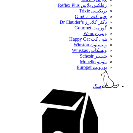
رفلکس پلاس Reflex Plus
تریکسی Trixie
جیم کت GimCat
دکتر کلادرز Dr.Clauder’s
گورمت Gourmet
ونپی Wanpy
هپی کت Happy Cat
وینستون Winston
ویسکاس Whiskas
شسیر Schesir
مونلو Monello
یوروپت Europet
سگ