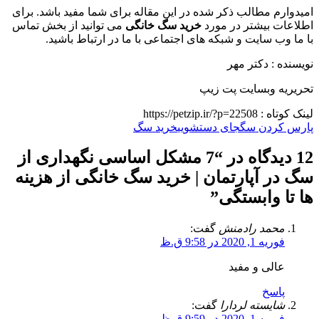
امیدوارم مطالب ذکر شده در این مقاله برای شما مفید باشد. برای
اطلاعات بیشتر در مورد
خرید سگ خانگی
می توانید از بخش تماس
با ما وب سایت و شبکه های اجتماعی با ما در ارتباط باشید.
نویسنده : دکتر مهر
تحریریه وبسایت پت زیپ
لینک کوتاه :
https://petzip.ir/?p=22508
پارس کردن سگ
جای دستشویی
خرید سگ
12 دیدگاه در “
7 مشکل اساسی نگهداری از
سگ در آپارتمان | خرید سگ خانگی از هزینه
ها تا وابستگی
”
محمد رادمنش
گفت:
فوریه 1, 2020 در 9:58 ق.ظ
عالی و مفید
پاسخ
شایسته لردارا
گفت:
فوریه 1, 2020 در 9:59 ق.ظ