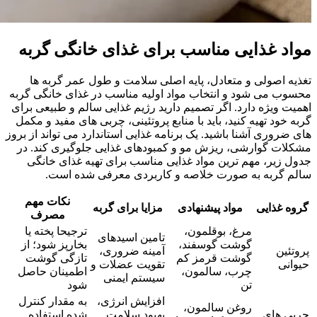
مواد غذایی مناسب برای غذای خانگی گربه
تغذیه اصولی و متعادل، پایه اصلی سلامت و طول عمر گربه‌ ها
محسوب می‌ شود و انتخاب مواد اولیه مناسب در غذای خانگی گربه
اهمیت ویژه‌ دارد. اگر تصمیم دارید رژیم غذایی سالم و طبیعی برای
گربه خود تهیه کنید، باید با منابع پروتئینی، چربی‌ های مفید و مکمل‌
های ضروری آشنا باشید. یک برنامه غذایی استاندارد می‌ تواند از بروز
مشکلات گوارشی، ریزش مو و کمبودهای غذایی جلوگیری کند. در
جدول زیر، مهم‌ ترین مواد غذایی مناسب برای تهیه غذای خانگی
سالم گربه به‌ صورت خلاصه و کاربردی معرفی شده است.
نکات مهم
گروه غذایی
مواد پیشنهادی
مزایا برای گربه
مصرف
مرغ، بوقلمون،
ترجیحا پخته یا
تامین اسیدهای
گوشت گوسفند،
بخارپز شود؛ از
پروتئین
آمینه ضروری،
گوشت قرمز کم‌
تازگی گوشت
حیوانی
تقویت عضلات و
چرب، سالمون،
اطمینان حاصل
سیستم ایمنی
تن
شود
افزایش انرژی،
به مقدار کنترل‌
روغن سالمون،
چربی‌ های
بهبود سلامت
شده استفاده