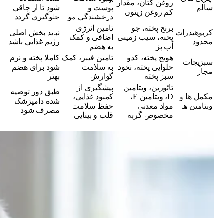
روغن کتان، مقدار
سالم
پوست و
شود تا از چاقی
کم روغن زیتون
درخشندگی مو
جلوگیری گردد
برنج پخته، جو
تامین انرژی
کربوهیدرات
نباید بخش اصلی
پخته، سیب‌ زمینی
اضافی و کمک
محدود
رژیم غذایی باشد
آب‌ پز
به هضم
هویج پخته، کدو
تامین فیبر، کمک
کاملا پخته و نرم
سبزیجات
حلوایی پخته، نخود
به سلامت
شود برای هضم
مجاز
سبز پخته
گوارش
بهتر
تائورین، ویتامین
پیشگیری از
طبق دوز توصیه‌
مکمل‌ ها و
D، ویتامین E،
کمبود غذایی،
شده دامپزشک
ویتامین‌ ها
مواد معدنی
حفظ سلامت
مصرف شود
مخصوص گربه
قلب و بینایی