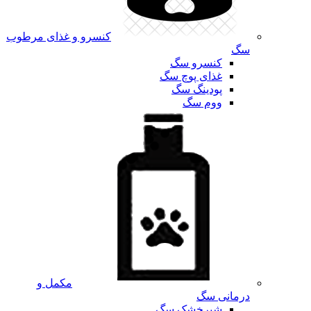
کنسرو و غذای مرطوب
سگ
کنسرو سگ
غذای پوچ سگ
پودینگ سگ
ووم سگ
مکمل و
درمانی سگ
شیرخشک سگ