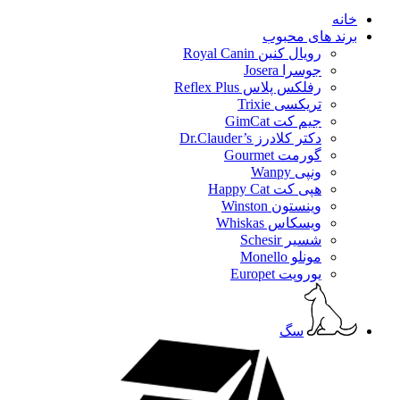
خانه
برند های محبوب
رویال کنین Royal Canin
جوسرا Josera
رفلکس پلاس Reflex Plus
تریکسی Trixie
جیم کت GimCat
دکتر کلادرز Dr.Clauder’s
گورمت Gourmet
ونپی Wanpy
هپی کت Happy Cat
وینستون Winston
ویسکاس Whiskas
شسیر Schesir
مونلو Monello
یوروپت Europet
سگ