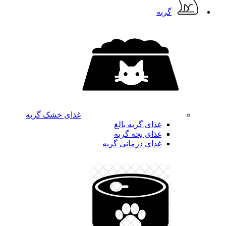
گربه
غذای خشک گربه
غذای گربه بالغ
غذای بچه گربه
غذای درمانی گربه