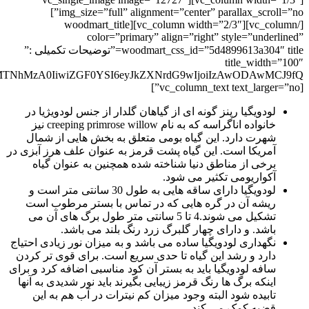
img_size=”full” alignment=”center” parallax_scroll=”no”]
[/vc_column][vc_column width=”2/3″][woodmart_title
color=”primary” align=”right” style=”underlined”
woodmart_css_id=”5d4899613a304″ title=”توضیحات تکمیلی :”
title_width=”100″
[vc_column_text text_larger=”no”]
لودویگیا رپنز گونه ای از گیاهان گلدار از جنس لودویژیا در
خانواده اناگراسه که به نام creeping primrose willow نیز
شهرت دارد. این گیاه بومی متعلق به بخش هایی از شمال
آمریکا است. این گیاه پشت قرمز به عنوان علف هرز آبزی در
برخی از مناطق دنیا شناخته شده همچنین به عنوان گیاه
آکواریومی تکثیر می شود.
لودویگیا دارای ساقه هایی به طول 30 سانتی متر است و
ریشه آن در گره هایی که در تماس با بستر مرطوب است
تشکیل می شوند.4 تا 5 سانتی متر طول برگ های آن می
باشد. و دارای چهار گلبرگ زرد رنگ بلند می باشد.
نگهداری لودویگیا ساده می باشد و به میزان نور زیادی احتیاج
دارد و رشد این گیاه تا حدی سریع است. برای قوی تر کردن
سافه لودویگیا باید به بستر آن کود مناسبی اضافه کرد و برای
اینکه برگ ها رنگ قرمز زیبایی بگیرند باید نور شدیدی به آنها
تابیده شود البته وجود میزان کم نیترات در آب هم به این
قضیه کمک می کند.