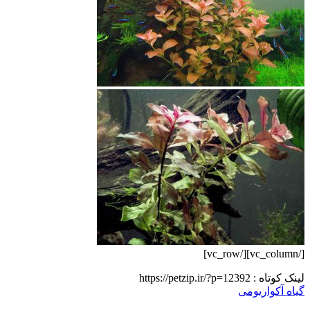
[/vc_column][/vc_row]
لینک کوتاه :
https://petzip.ir/?p=12392
گیاه آکواریومی