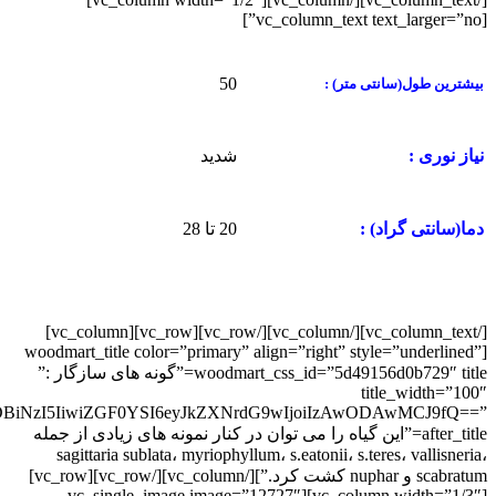
[vc_column_text text_larger=”no”]
50
بیشترین طول(سانتی متر) :
شدید
نیاز نوری :
20 تا 28
دما(سانتی گراد) :
[/vc_column_text][/vc_column][/vc_row][vc_row][vc_column]
[woodmart_title color=”primary” align=”right” style=”underlined”
woodmart_css_id=”5d49156d0b729″ title=”گونه های سازگار :”
title_width=”100″
ZDBiNzI5IiwiZGF0YSI6eyJkZXNrdG9wIjoiIzAwODAwMCJ9fQ==”
after_title=”این گیاه را می توان در کنار نمونه های زیادی از جمله
sagittaria sublata، myriophyllum، s.eatonii، s.teres، vallisneria،
scabratum و nuphar کشت کرد.”][/vc_column][/vc_row][vc_row]
[vc_column width=”1/3″][vc_single_image image=”12727″