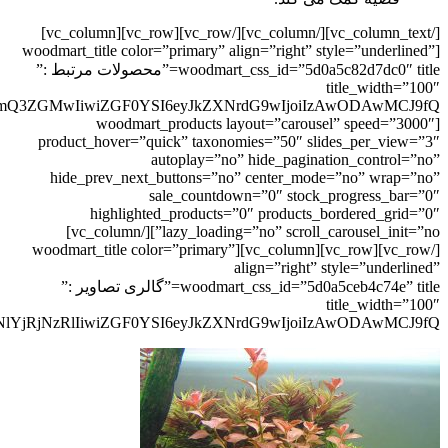
[/vc_column_text][/vc_column][/vc_row][vc_row][vc_column]
[woodmart_title color=”primary” align=”right” style=”underlined”
woodmart_css_id=”5d0a5c82d7dc0″ title=”محصولات مرتبط :”
title_width=”100″
[woodmart_products layout=”carousel” speed=”3000″
product_hover=”quick” taxonomies=”50″ slides_per_view=”3″
autoplay=”no” hide_pagination_control=”no”
hide_prev_next_buttons=”no” center_mode=”no” wrap=”no”
sale_countdown=”0″ stock_progress_bar=”0″
highlighted_products=”0″ products_bordered_grid=”0″
lazy_loading=”no” scroll_carousel_init=”no”][/vc_column]
[/vc_row][vc_row][vc_column][woodmart_title color=”primary”
align=”right” style=”underlined”
woodmart_css_id=”5d0a5ceb4c74e” title=”گالری تصاویر :”
title_width=”100″
lYjRjNzRlIiwiZGF0YSI6eyJkZXNrdG9wIjoiIzAwODAwMCJ9fQ==”]