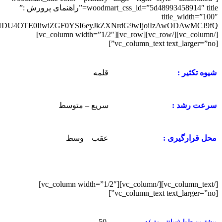
woodmart_css_id=”5d48993458914″ title=”راهنمای پرورش :”
title_width=”100″
[/vc_column][/vc_row][vc_row][vc_column width=”1/2″]
[vc_column_text text_larger=”no”]
قلمه
شیوه تکثیر :
سریع – متوسط
سرعت رشد :
عقب – وسط
محل قرارگیری :
[/vc_column_text][/vc_column][vc_column width=”1/2″]
[vc_column_text text_larger=”no”]
50
بیشترین طول(سانتی متر) :