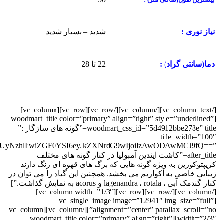
شدید – بسیار شدید
نیاز نوری :
22 تا 28
دما(سانتی گراد) :
[/vc_column_text][/vc_column][/vc_row][vc_row][vc_column]
[woodmart_title color=”primary” align=”right” style=”underlined”
woodmart_css_id=”5d4912bbe278e” title=”گونه های سازگار :”
title_width=”100″
YmUyNzhlIiwiZGF0YSI6eyJkZXNrdG9wIjoiIzAwODAwMCJ9fQ==”
after_title=”کاشت ایندین آمبولیا در کنار گونه های مختلف
کریپتوکورین به ویژه گونه هایی که برگ های قهوه ای رنگ دارند
زیبایی خاصی به آکواریم می بخشد. همچنین این گیاه را می توان در
کنار گندمک آبی ، lagenandra ، rotala و acorus به نمایش گذاشت.”]
[/vc_column][/vc_row][vc_row][vc_column width=”1/3″]
[vc_single_image image=”12941″ img_size=”full”
alignment=”center” parallax_scroll=”no”][/vc_column][vc_column
width=”2/3″][woodmart_title color=”primary” align=”right”