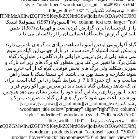
style=”underlined” woodmart_css_id=”5d4899613a304″
title=”توضیحات تکمیلی :” title_width=”100″
[vc_column_text text_larger=”no”]استودولا (1967) لیمنوفیلا ایندیکا
را از بلوچستان ایران گزارش کرده است و قهرمان (1387) ضمن
تایید این گزارش خاستگاه احتمالی آن را از پاکستان می داند.
گیاه آکواریومی ایندین آمبولیا شباهت زیادی به گیاهان بادبزنی دارند
و ممکن است اشتباه گرفته شوند. در بازار جهانی این گیاه مرسوم
نمی باشد ولی ارزش تزیینی فراوانی دارد. گاهی در طول یک گیاه
شکل برگ ها تغییر می کند بدین منظور که برگ های زیر آب نازک و
سوزنی شکلند ولی برگ های بخش فوقانی گیاه که از آب خارج می
شوند یکپارچه و نسبتاً پهن می باشند. آب نسبتاً سبک با مقدار آهن
مناسب و پی اچ حدود 6 تا 7 از شرایط نگهداری این گیاه است. برای
آن که شاهد رشداین گیاه باشید باید در معرض نور آکواریوم قرار
دهید با نور پردازی زیبا، این گیاه خود را بیشتر نشان می دهد.همچنین
نور شدید باعث می شود که برگ های این گیاه به صورت متراکم
رشد کند.[/vc_column_text][/vc_column][/vc_row][vc_row]
[vc_column][woodmart_title color=”primary” align=”right”
style=”underlined” woodmart_css_id=”5d0a5c82d7dc0″
title=”محصولات مرتبط :” title_width=”100″
[woodmart_products layout=”carousel” speed=”3000″
product_hover=”quick” taxonomies=”50″ slides_per_view=”3″