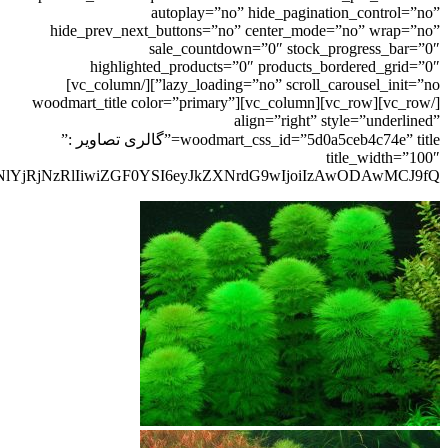
autoplay=”no” hide_pagination_control=”no”
hide_prev_next_buttons=”no” center_mode=”no” wrap=”no”
sale_countdown=”0″ stock_progress_bar=”0″
highlighted_products=”0″ products_bordered_grid=”0″
lazy_loading=”no” scroll_carousel_init=”no”][/vc_column]
[/vc_row][vc_row][vc_column][woodmart_title color=”primary”
align=”right” style=”underlined”
woodmart_css_id=”5d0a5ceb4c74e” title=”گالری تصاویر :”
title_width=”100″
lYjRjNzRlIiwiZGF0YSI6eyJkZXNrdG9wIjoiIzAwODAwMCJ9fQ==”]