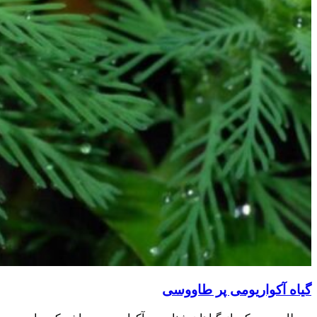
گیاه آکواریومی پر طاووسی