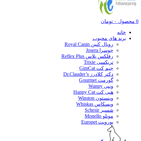
0
محصول
۰
تومان
خانه
برند های محبوب
رویال کنین Royal Canin
جوسرا Josera
رفلکس پلاس Reflex Plus
تریکسی Trixie
جیم کت GimCat
دکتر کلادرز Dr.Clauder’s
گورمت Gourmet
ونپی Wanpy
هپی کت Happy Cat
وینستون Winston
ویسکاس Whiskas
شسیر Schesir
مونلو Monello
یوروپت Europet