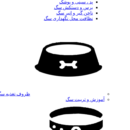
پد ، سینی و پوشک
برس و دستکش سگ
ناخن گیر و انبر سگ
نظافت محل نگهداری سگ
ظروف تغذیه س
آموزش و تربیت سگ