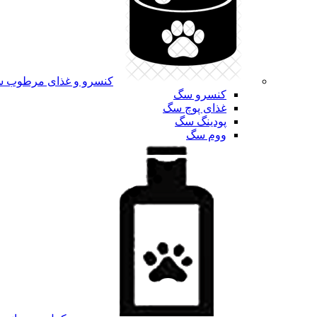
کنسرو و غذای مرطوب 
کنسرو سگ
غذای پوچ سگ
پودینگ سگ
ووم سگ