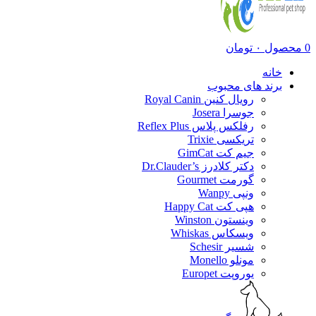
0
محصول
۰
تومان
خانه
برند های محبوب
رویال کنین Royal Canin
جوسرا Josera
رفلکس پلاس Reflex Plus
تریکسی Trixie
جیم کت GimCat
دکتر کلادرز Dr.Clauder’s
گورمت Gourmet
ونپی Wanpy
هپی کت Happy Cat
وینستون Winston
ویسکاس Whiskas
شسیر Schesir
مونلو Monello
یوروپت Europet