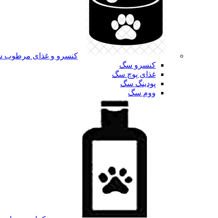
کنسرو و غذای مرطوب 
کنسرو سگ
غذای پوچ سگ
پودینگ سگ
ووم سگ