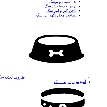
پد ، سینی و پوشک
برس و دستکش سگ
ناخن گیر و انبر سگ
نظافت محل نگهداری سگ
ظروف تغذیه س
آموزش و تربیت سگ