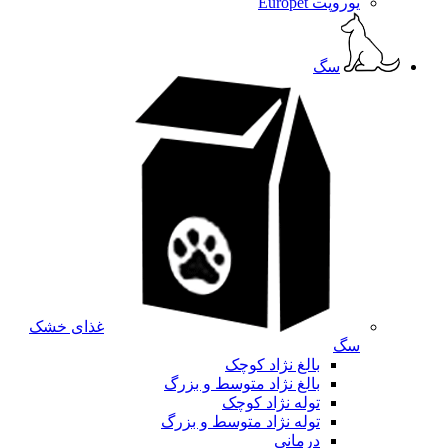
یوروپت Europet
سگ
غذای خشک
سگ
بالغ نژاد کوچک
بالغ نژاد متوسط و بزرگ
توله نژاد کوچک
توله نژاد متوسط و بزرگ
درمانی