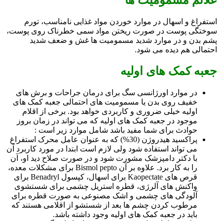
استفراغ و اسهال در موارد خوردن مواد غذایی نامناسب، تورم
سوختگی پوست در صورت ریختن مواد سمی خطرناک روی پوست،
پشم بدن و در موارد شدید مسمومیت ها غش و ضعف شدید
احتمالی هم دیده می شود.
جعبه کمک های اولیه
در موارد اورژانسی سگ برای درمان جراحات و برش های
خفیف روی بدن یا مسمومیت های احتمالی جعبه کمک های
اولیه خیلی ضروری و کاربردی خواهد بود. برخی از اقلام
موجود در جعبه کمک های اولیه که می تواند در زمان بروز
حوادث برای شما مفید باشد شامل موارد زیر است :
پراکسید هیدروژن (30%) که به عنوان عامل محرک استفراغ
می تواند استفاده شود ولی لازم است ابتدا در مورد کاربرد آن
با دکتر دامپزشک مشورت شود و در صورت صلاح دید او، آن
را به کار برد. علاوه بر آن Bismol pepto برای مشکلات معده،
قرص های Kaopectate برای اسهال، کپسول Benadryl برای
واکنش های آلرژی، قطره استریل چشمی برای شستشوی
آلودگی های چشمی و اشک مصنوعی به صورت قطره برای
مرطوب کردن چشم ها بعد از شستشو از اقلامی هستند که
باید در جعبه کمک های اولیه وجود داشته باشد.