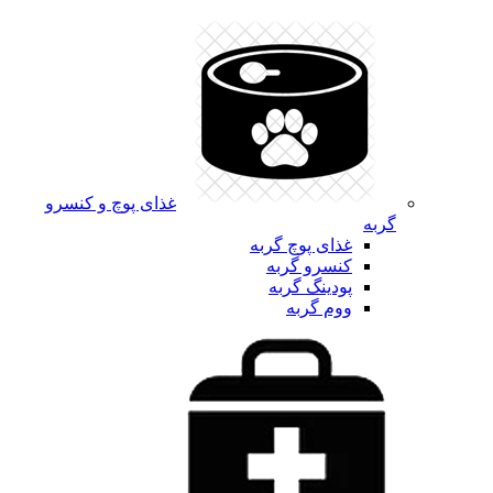
غذای پوچ و کنسرو
گربه
غذای پوچ گربه
کنسرو گربه
پودینگ گربه
ووم گربه