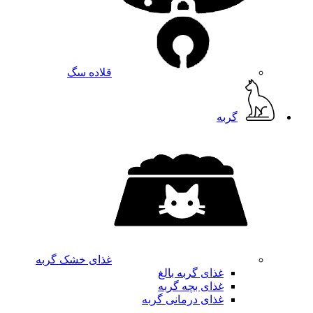
قلاده سگ
گربه
غذای خشک گربه
غذای گربه بالغ
غذای بچه گربه
غذای درمانی گربه