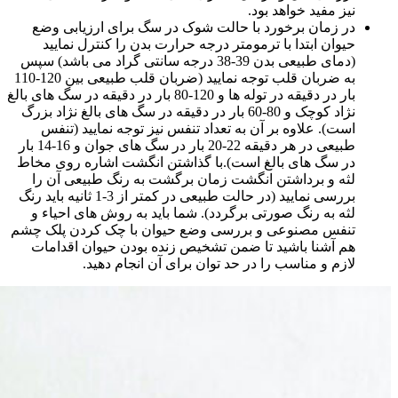
نیز مفید خواهد بود.
در زمان برخورد با حالت شوک در سگ برای ارزیابی وضع
حیوان ابتدا با ترمومتر درجه حرارت بدن را کنترل نمایید
(دمای طبیعی بدن 39-38 درجه سانتی گراد می باشد) سپس
به ضربان قلب توجه نمایید (ضربان قلب طبیعی بین 120-110
بار در دقیقه در توله ها و 120-80 بار در دقیقه در سگ های بالغ
نژاد کوچک و 80-60 بار در دقیقه در سگ های بالغ نژاد بزرگ
است). علاوه بر آن به تعداد تنفس نیز توجه نمایید (تنفس
طبیعی در هر دقیقه 22-20 بار در سگ های جوان و 16-14 بار
در سگ های بالغ است).با گذاشتن انگشت اشاره روی مخاط
لثه و برداشتن انگشت زمان برگشت به رنگ طبیعی آن را
بررسی نمایید (در حالت طبیعی در کمتر از 3-1 ثانیه باید رنگ
لثه به رنگ صورتی برگردد). شما باید به روش های احیاء و
تنفس مصنوعی و بررسی وضع حیوان با چک کردن پلک چشم
هم آشنا باشید تا ضمن تشخیص زنده بودن حیوان اقدامات
لازم و مناسب را در حد توان برای آن انجام دهید.