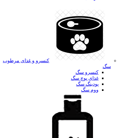
کنسرو و غذای مرطوب
سگ
کنسرو سگ
غذای پوچ سگ
پودینگ سگ
ووم سگ