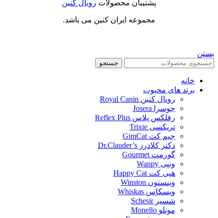
پشتیبان محصولات
رویال کنین
مجموعه ایران کنین می باشد.
بستن
جستجو
خانه
برند های محبوب
رویال کنین Royal Canin
جوسرا Josera
رفلکس پلاس Reflex Plus
تریکسی Trixie
جیم کت GimCat
دکتر کلادرز Dr.Clauder’s
گورمت Gourmet
ونپی Wanpy
هپی کت Happy Cat
وینستون Winston
ویسکاس Whiskas
شسیر Schesir
مونلو Monello