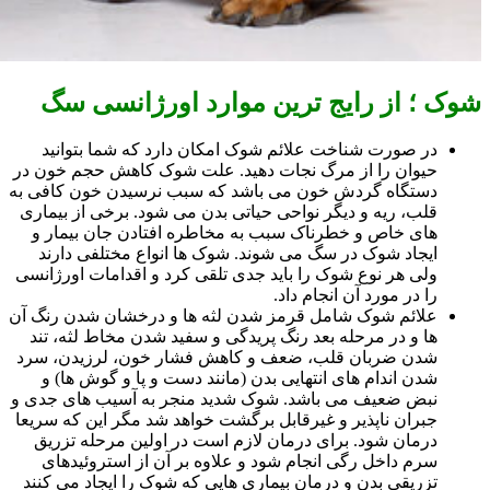
شوک ؛ از رایج ترین موارد اورژانسی سگ
در صورت شناخت علائم شوک امکان دارد که شما بتوانید
حیوان را از مرگ نجات دهید. علت شوک کاهش حجم خون در
دستگاه گردش خون می باشد که سبب نرسیدن خون کافی به
قلب، ریه و دیگر نواحی حیاتی بدن می شود. برخی از بیماری
های خاص و خطرناک سبب به مخاطره افتادن جان بیمار و
ایجاد شوک در سگ می شوند. شوک ها انواع مختلفی دارند
ولی هر نوع شوک را باید جدی تلقی کرد و اقدامات اورژانسی
را در مورد آن انجام داد.
علائم شوک شامل قرمز شدن لثه ها و درخشان شدن رنگ آن
ها و در مرحله بعد رنگ پریدگی و سفید شدن مخاط لثه، تند
شدن ضربان قلب، ضعف و کاهش فشار خون، لرزیدن، سرد
شدن اندام های انتهایی بدن (مانند دست و پا و گوش ها) و
نبض ضعیف می باشد. شوک شدید منجر به آسیب های جدی و
جبران ناپذیر و غیرقابل برگشت خواهد شد مگر این که سریعا
درمان شود. برای درمان لازم است در اولین مرحله تزریق
سرم داخل رگی انجام شود و علاوه بر آن از استروئیدهای
تزریقی بدن و درمان بیماری هایی که شوک را ایجاد می کنند