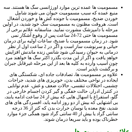
مسمومیت ها عمده ترین موارد اورژانسی سگ ها هستند. سه
منبع عمده که سبب مسمومیت حیوان می شوند شامل
خوردن ضدیخ، مسمومیت با جونده کش ها و خوردن آشغال
است. هروقت مظنون به مسمومیت سگ خود شدید، در اولین
مرحله با دامپزشک مشورت نمایید. متاسفانه علائم برخی از
مسمومیت ها حتی 72-24 ساعت پس از وقوع آشکار نمی
شود. در زمان مسمومیت با ضدیخ، ساعات اولیه برای درمان
حیاتی و سرنوشت ساز است و اگر در 2 ساعت اول از نظر
درمانی به حیوان رسیدگی شود شانس زنده ماندنش افزایش
خواهد یافت و اگر از این مدت بگذرد اکثر سگ ها خواهند مرد
چون آسیب وارده به کلیه ها بعد از این مرحله غیرقابل جبران
و برگشت ناپذیر است.
علاوه بر مسمومیت ها، تصادفات جاده ای، شکستگی های
ایجاده در نواحی مختلف بدن، خونریزی های شدید، جراحات
چشمی، اختلالات تنفسی، حالات ضعف و غش، عدم توانایی
در کنترل ادرار، حالت خفگی و گیر کردن اجسام خارجی در
گلو، استفراغ یا اسهال هایی که بیش از 24 ساعت ادامه یابند،
بی اشتهایی که بیش از دو روز ادامه یابد، افسردگی های های
شدید، نفخ معده یا نوسان حرارت بدن که کتر از 36 درجه
سانتی گراد یا بیش از 40 سانتی گراد شود همگی جزء موارد
خطرناک بوده و باید سریعا درمان شوند.
علائم مسمومیت ها