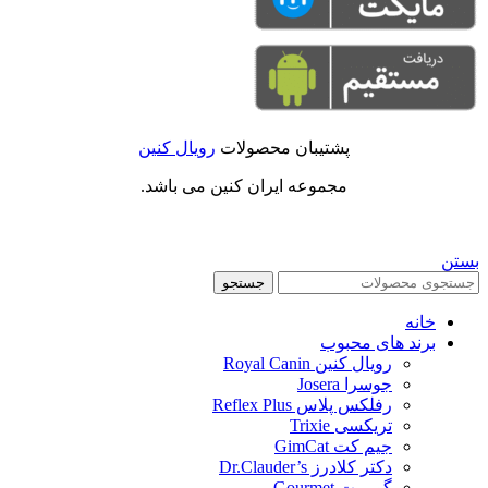
پشتیبان محصولات
رویال کنین
مجموعه ایران کنین می باشد.
بستن
جستجو
خانه
برند های محبوب
رویال کنین Royal Canin
جوسرا Josera
رفلکس پلاس Reflex Plus
تریکسی Trixie
جیم کت GimCat
دکتر کلادرز Dr.Clauder’s
گورمت Gourmet