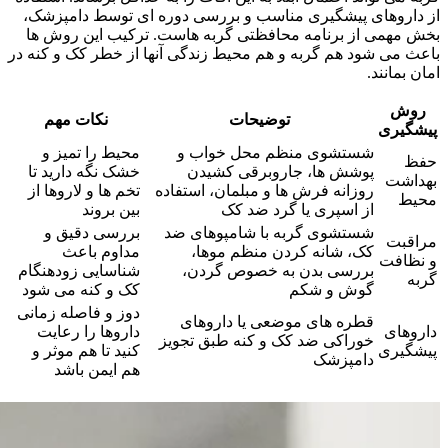
از داروهای پیشگیری مناسب و بررسی دوره‌ ای توسط دامپزشک،
بخش مهمی از برنامه محافظتی گربه‌ هاست. ترکیب این روش‌ ها
باعث می‌ شود هم گربه و هم محیط زندگی آنها از خطر کک و کنه در
امان بمانند.
روش
توضیحات
نکات مهم
پیشگیری
شستشوی منظم محل خواب و
محیط را تمیز و
حفظ
پوشش‌ ها، جاروبرقی کشیدن
خشک نگه دارید تا
بهداشت
روزانه فرش‌ ها و مبلمان، استفاده
تخم‌ ها و لاروها از
محیط
از اسپری یا گرد ضد کک
بین بروند
شستشوی گربه با شامپوهای ضد
بررسی دقیق و
مراقبت
کک، شانه کردن منظم موها،
مداوم باعث
و نظافت
بررسی بدن به خصوص گردن،
شناسایی زودهنگام
گربه
گوش و شکم
کک و کنه می‌ شود
دوز و فاصله زمانی
قطره‌ های موضعی یا داروهای
داروهای
داروها را رعایت
خوراکی ضد کک و کنه طبق تجویز
پیشگیری
کنید تا هم موثر و
دامپزشک
هم ایمن باشد