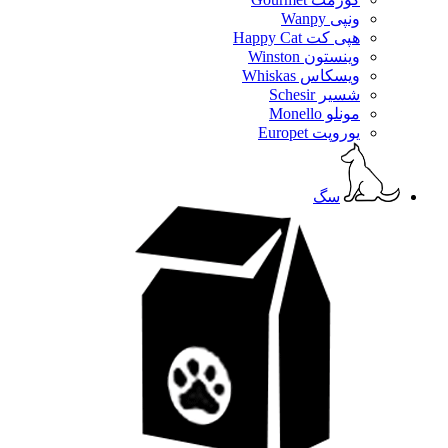
ونپی Wanpy
هپی کت Happy Cat
وینستون Winston
ویسکاس Whiskas
شسیر Schesir
مونلو Monello
یوروپت Europet
سگ