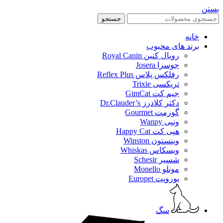
بستن
جستجو
خانه
برند های محبوب
رویال کنین Royal Canin
جوسرا Josera
رفلکس پلاس Reflex Plus
تریکسی Trixie
جیم کت GimCat
دکتر کلادرز Dr.Clauder’s
گورمت Gourmet
ونپی Wanpy
هپی کت Happy Cat
وینستون Winston
ویسکاس Whiskas
شسیر Schesir
مونلو Monello
یوروپت Europet
سگ