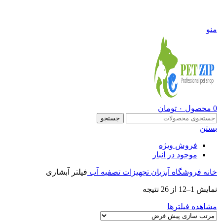
09108290600
منو
0
محصول
۰
تومان
جستجو
بستن
فروش ویژه
موجود در انبار
خانه
فروشگاه
آبزیان
تجهیزات تصفیه آب
فیلتر آبشاری
نمایش 1–12 از 26 نتیجه
مشاهده فیلترها