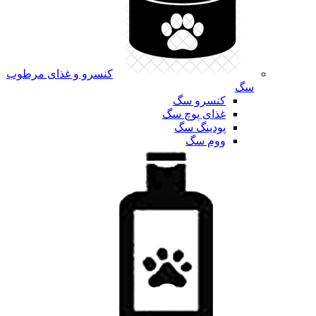
کنسرو و غذای مرطوب
سگ
کنسرو سگ
غذای پوچ سگ
پودینگ سگ
ووم سگ