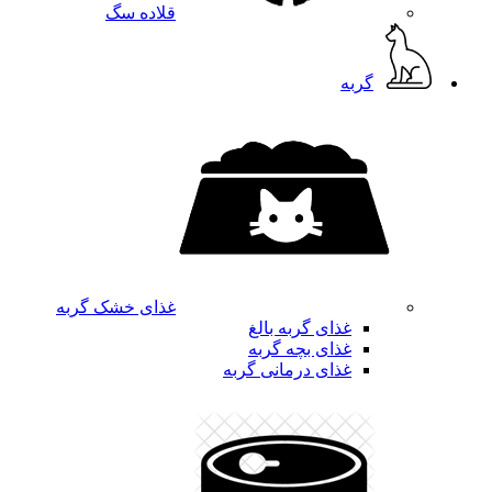
قلاده سگ
گربه
غذای خشک گربه
غذای گربه بالغ
غذای بچه گربه
غذای درمانی گربه