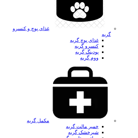
غذای پوچ و کنسرو
گربه
غذای پوچ گربه
کنسرو گربه
پودینگ گربه
ووم گربه
مکمل گربه
خمیر مالت گربه
شیرخشک گربه