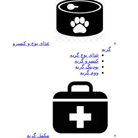
غذای پوچ و کنسرو
گربه
غذای پوچ گربه
کنسرو گربه
پودینگ گربه
ووم گربه
مکمل گربه