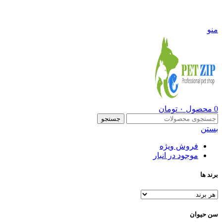
09108290600
منو
0
محصول
۰
تومان
جستجو
بستن
فروش ویژه
موجود در انبار
برند ها
سن حیوان