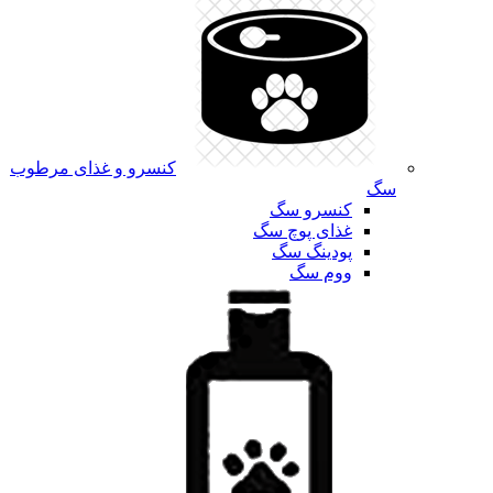
کنسرو و غذای مرطوب
سگ
کنسرو سگ
غذای پوچ سگ
پودینگ سگ
ووم سگ