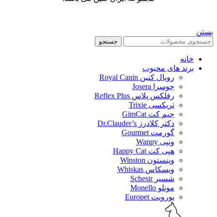
بستن
جستجو
خانه
برند های محبوب
رویال کنین Royal Canin
جوسرا Josera
رفلکس پلاس Reflex Plus
تریکسی Trixie
جیم کت GimCat
دکتر کلادرز Dr.Clauder’s
گورمت Gourmet
ونپی Wanpy
هپی کت Happy Cat
وینستون Winston
ویسکاس Whiskas
شسیر Schesir
مونلو Monello
یوروپت Europet