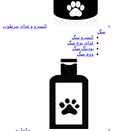
کنسرو و غذای مرطوب
سگ
کنسرو سگ
غذای پوچ سگ
پودینگ سگ
ووم سگ
مکمل و