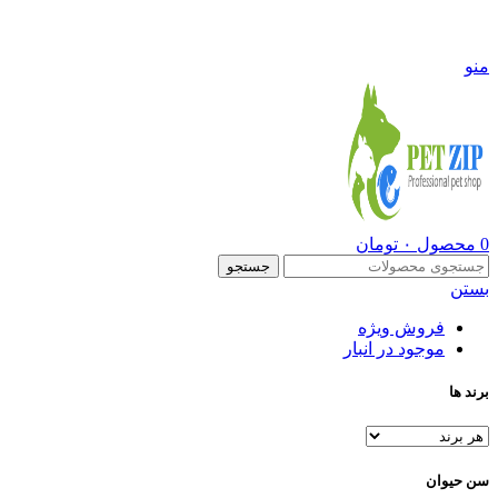
09108290600
منو
0
محصول
۰
تومان
جستجو
بستن
فروش ویژه
موجود در انبار
برند ها
سن حیوان