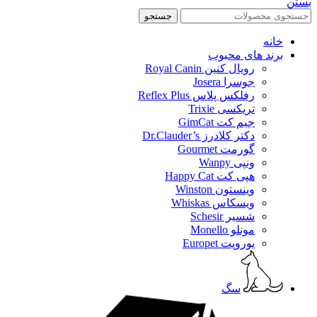
بستن
جستجو
خانه
برند های محبوب
رویال کنین Royal Canin
جوسرا Josera
رفلکس پلاس Reflex Plus
تریکسی Trixie
جیم کت GimCat
دکتر کلادرز Dr.Clauder’s
گورمت Gourmet
ونپی Wanpy
هپی کت Happy Cat
وینستون Winston
ویسکاس Whiskas
شسیر Schesir
مونلو Monello
یوروپت Europet
سگ