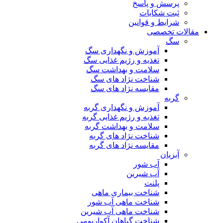
پرسش و پاسخ
ثبت شکایات
شرایط و قوانین
مقالات تخصصی
سگ
آموزش و نگهداری سگ
تغذیه و رژیم غذایی سگ
سلامت و بهداشت سگ
شناخت نژاد های سگ
مقایسه نژاد های سگ
گربه
آموزش و نگهداری گربه
تغذیه و رژیم غذایی گربه
سلامت و بهداشت گربه
شناخت نژاد های گربه
مقایسه نژاد های گربه
آبزیان
آب شور
آب شیرین
پلنت
شناخت بیماری ماهی
شناخت ماهی آب شور
شناخت ماهی آب شیرین
شناخت گیاهان آکواریومی