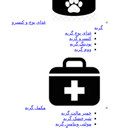
غذای پوچ و کنسرو
گربه
غذای پوچ گربه
کنسرو گربه
پودینگ گربه
ووم گربه
مکمل گربه
خمیر مالت گربه
شیرخشک گربه
مولتی ویتامین گربه