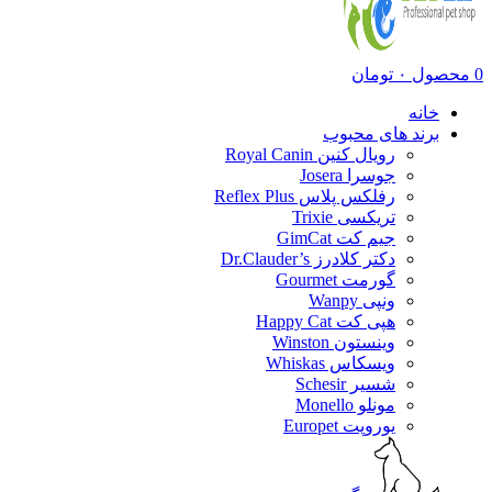
0
محصول
۰
تومان
خانه
برند های محبوب
رویال کنین Royal Canin
جوسرا Josera
رفلکس پلاس Reflex Plus
تریکسی Trixie
جیم کت GimCat
دکتر کلادرز Dr.Clauder’s
گورمت Gourmet
ونپی Wanpy
هپی کت Happy Cat
وینستون Winston
ویسکاس Whiskas
شسیر Schesir
مونلو Monello
یوروپت Europet