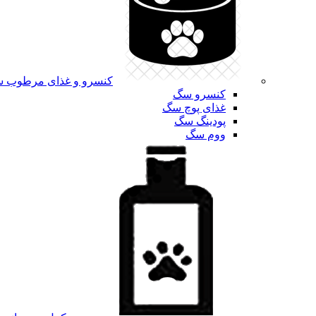
کنسرو و غذای مرطوب 
کنسرو سگ
غذای پوچ سگ
پودینگ سگ
ووم سگ