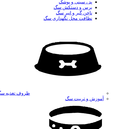
پد ، سینی و پوشک
برس و دستکش سگ
ناخن گیر و انبر سگ
نظافت محل نگهداری سگ
ظروف تغذیه س
آموزش و تربیت سگ