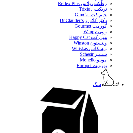
رفلکس پلاس Reflex Plus
تریکسی Trixie
جیم کت GimCat
دکتر کلادرز Dr.Clauder’s
گورمت Gourmet
ونپی Wanpy
هپی کت Happy Cat
وینستون Winston
ویسکاس Whiskas
شسیر Schesir
مونلو Monello
یوروپت Europet
سگ