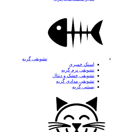
تشویقی گربه
اسنک خمیری
تشویقی نرم گربه
تشویقی خشک و دنتال
تشویقی مدادی گربه
بستنی گربه