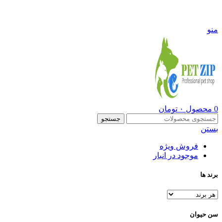
09108290600
منو
0
محصول
۰
تومان
جستجو
بستن
فروش ویژه
موجود در انبار
برند ها
سن حیوان