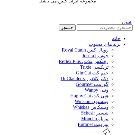
مجموعه ایران کنین می باشد.
بستن
جستجو
خانه
برند های محبوب
رویال کنین Royal Canin
جوسرا Josera
رفلکس پلاس Reflex Plus
تریکسی Trixie
جیم کت GimCat
دکتر کلادرز Dr.Clauder’s
گورمت Gourmet
ونپی Wanpy
هپی کت Happy Cat
وینستون Winston
ویسکاس Whiskas
شسیر Schesir
مونلو Monello
یوروپت Europet