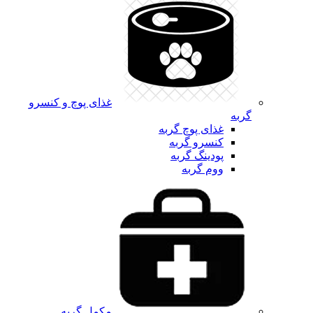
غذای پوچ و کنسرو
گربه
غذای پوچ گربه
کنسرو گربه
پودینگ گربه
ووم گربه
مکمل گربه