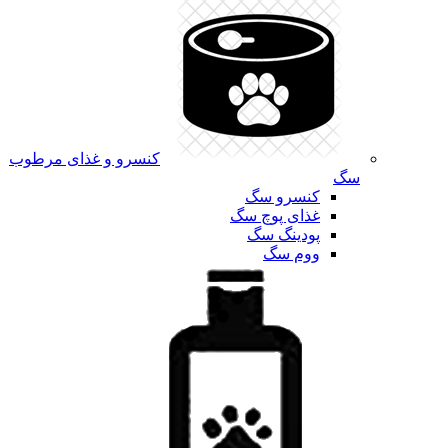
کنسرو و غذای مرطوب
سگ
کنسرو سگ
غذای پوچ سگ
پودینگ سگ
ووم سگ