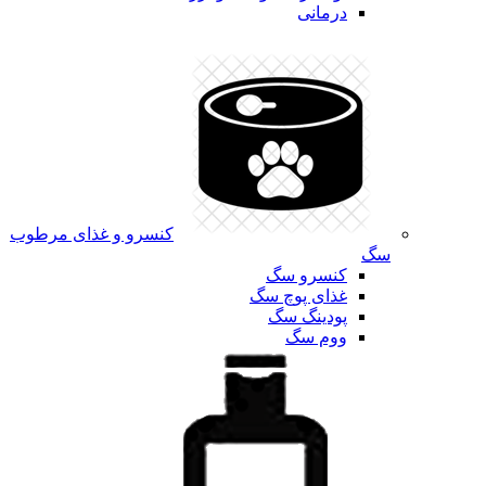
درمانی
کنسرو و غذای مرطوب
سگ
کنسرو سگ
غذای پوچ سگ
پودینگ سگ
ووم سگ