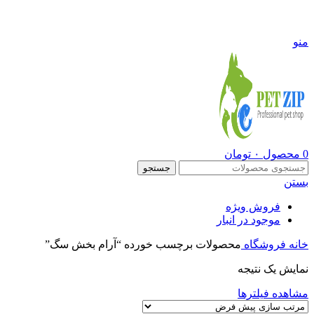
09108290600
منو
0
محصول
۰
تومان
جستجو
بستن
فروش ویژه
موجود در انبار
خانه
فروشگاه
محصولات برچسب خورده “آرام بخش سگ”
نمایش یک نتیجه
مشاهده فیلترها