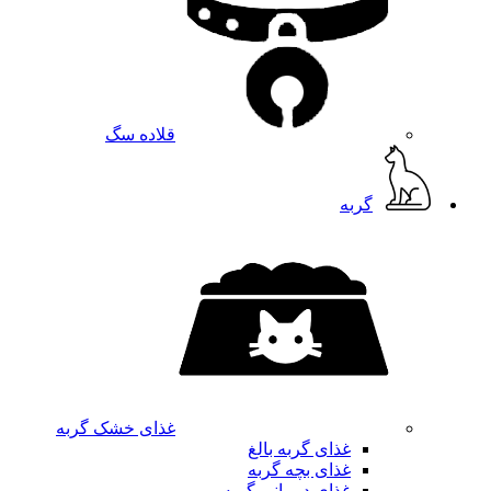
قلاده سگ
گربه
غذای خشک گربه
غذای گربه بالغ
غذای بچه گربه
غذای درمانی گربه