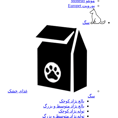
مونلو Monello
یوروپت Europet
سگ
غذای خشک
سگ
بالغ نژاد کوچک
بالغ نژاد متوسط و بزرگ
توله نژاد کوچک
توله نژاد متوسط و بزرگ