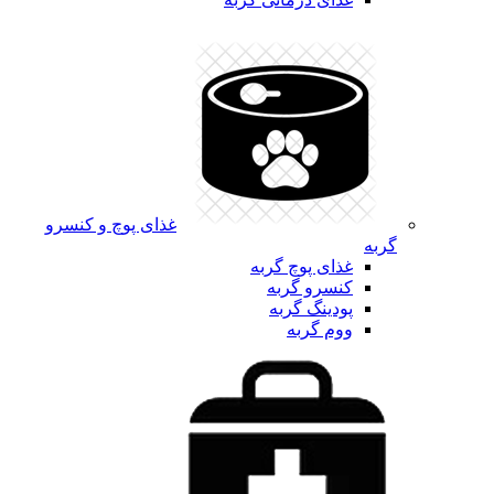
غذای پوچ و کنسرو
گربه
غذای پوچ گربه
کنسرو گربه
پودینگ گربه
ووم گربه