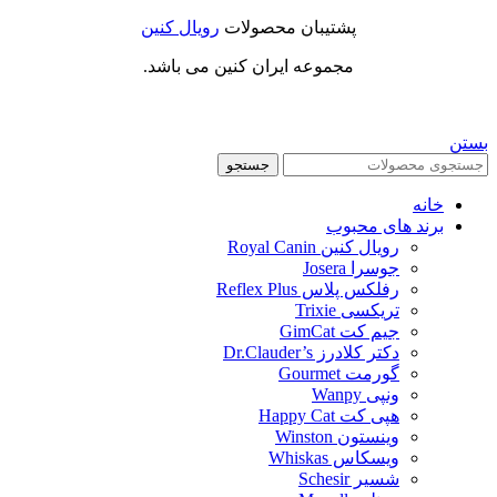
پشتیبان محصولات
رویال کنین
مجموعه ایران کنین می باشد.
بستن
جستجو
خانه
برند های محبوب
رویال کنین Royal Canin
جوسرا Josera
رفلکس پلاس Reflex Plus
تریکسی Trixie
جیم کت GimCat
دکتر کلادرز Dr.Clauder’s
گورمت Gourmet
ونپی Wanpy
هپی کت Happy Cat
وینستون Winston
ویسکاس Whiskas
شسیر Schesir