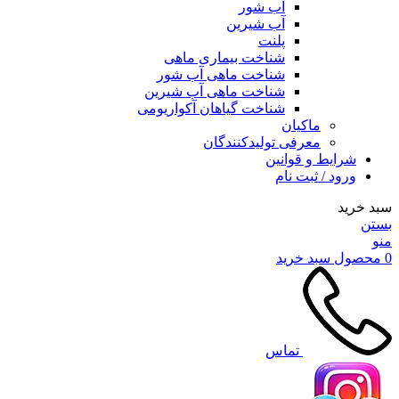
آب شور
آب شیرین
پلنت
شناخت بیماری ماهی
شناخت ماهی آب شور
شناخت ماهی آب شیرین
شناخت گیاهان آکواریومی
ماکیان
معرفی تولیدکنندگان
شرایط و قوانین
ورود / ثبت نام
سبد خرید
بستن
منو
0
محصول
سبد خرید
تماس