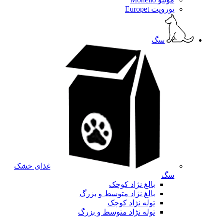
یوروپت Europet
سگ
غذای خشک
سگ
بالغ نژاد کوچک
بالغ نژاد متوسط و بزرگ
توله نژاد کوچک
توله نژاد متوسط و بزرگ