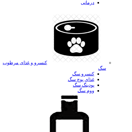
درمانی
کنسرو و غذای مرطوب
سگ
کنسرو سگ
غذای پوچ سگ
پودینگ سگ
ووم سگ