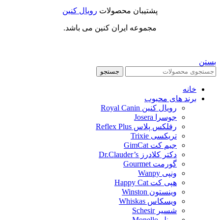
پشتیبان محصولات
رویال کنین
مجموعه ایران کنین می باشد.
بستن
جستجو
خانه
برند های محبوب
رویال کنین Royal Canin
جوسرا Josera
رفلکس پلاس Reflex Plus
تریکسی Trixie
جیم کت GimCat
دکتر کلادرز Dr.Clauder’s
گورمت Gourmet
ونپی Wanpy
هپی کت Happy Cat
وینستون Winston
ویسکاس Whiskas
شسیر Schesir
مونلو Monello