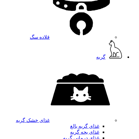
قلاده سگ
گربه
غذای خشک گربه
غذای گربه بالغ
غذای بچه گربه
غذای درمانی گربه