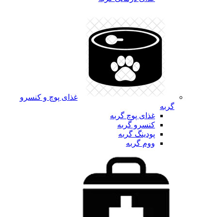
غذای پوچ و کنسرو
گربه
غذای پوچ گربه
کنسرو گربه
پودینگ گربه
ووم گربه