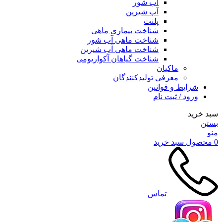
آب شور
آب شیرین
پلنت
شناخت بیماری ماهی
شناخت ماهی آب شور
شناخت ماهی آب شیرین
شناخت گیاهان آکواریومی
ماکیان
معرفی تولیدکنندگان
شرایط و قوانین
ورود / ثبت نام
سبد خرید
بستن
منو
0
محصول
سبد خرید
تماس