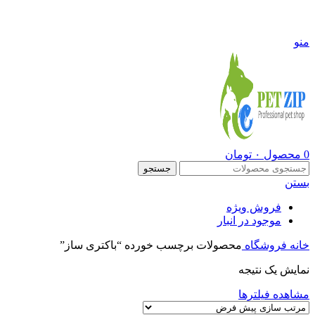
09108290600
منو
0
محصول
۰
تومان
جستجو
بستن
فروش ویژه
موجود در انبار
خانه
فروشگاه
محصولات برچسب خورده “باکتری ساز”
نمایش یک نتیجه
مشاهده فیلترها