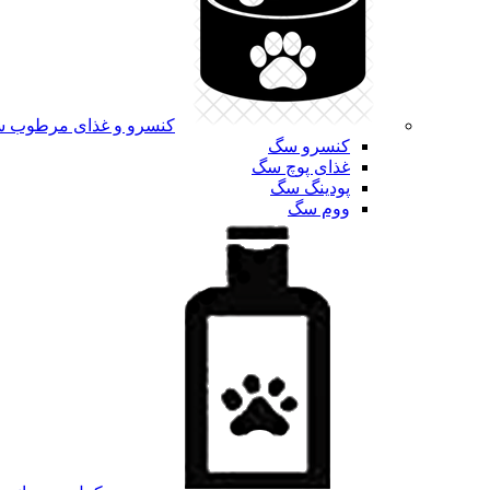
کنسرو و غذای مرطوب 
کنسرو سگ
غذای پوچ سگ
پودینگ سگ
ووم سگ