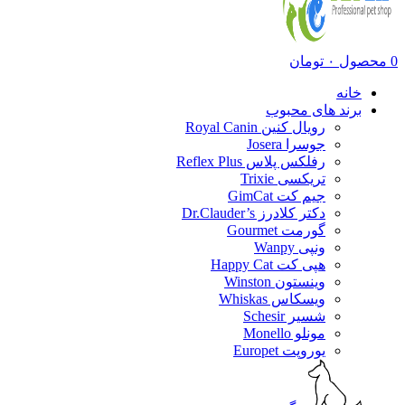
0
محصول
۰
تومان
خانه
برند های محبوب
رویال کنین Royal Canin
جوسرا Josera
رفلکس پلاس Reflex Plus
تریکسی Trixie
جیم کت GimCat
دکتر کلادرز Dr.Clauder’s
گورمت Gourmet
ونپی Wanpy
هپی کت Happy Cat
وینستون Winston
ویسکاس Whiskas
شسیر Schesir
مونلو Monello
یوروپت Europet