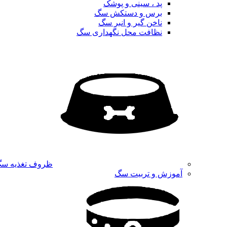
پد ، سینی و پوشک
برس و دستکش سگ
ناخن گیر و انبر سگ
نظافت محل نگهداری سگ
ظروف تغذیه س
آموزش و تربیت سگ