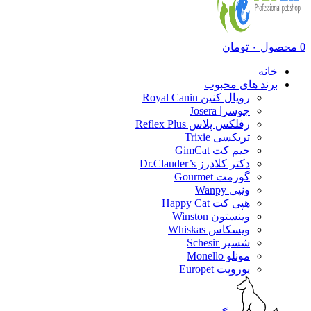
0
محصول
۰
تومان
خانه
برند های محبوب
رویال کنین Royal Canin
جوسرا Josera
رفلکس پلاس Reflex Plus
تریکسی Trixie
جیم کت GimCat
دکتر کلادرز Dr.Clauder’s
گورمت Gourmet
ونپی Wanpy
هپی کت Happy Cat
وینستون Winston
ویسکاس Whiskas
شسیر Schesir
مونلو Monello
یوروپت Europet