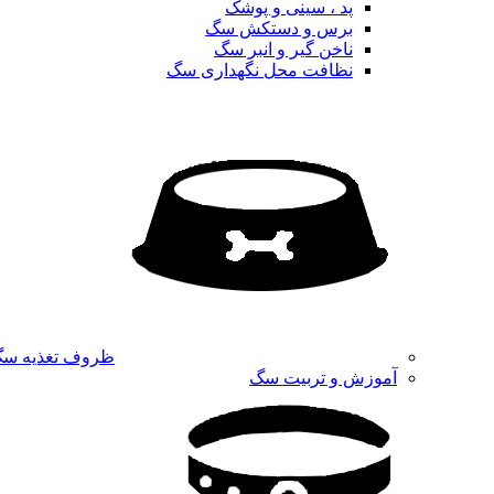
پد ، سینی و پوشک
برس و دستکش سگ
ناخن گیر و انبر سگ
نظافت محل نگهداری سگ
ظروف تغذیه س
آموزش و تربیت سگ