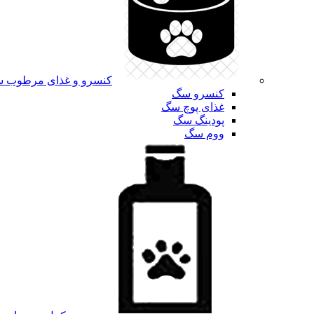
کنسرو و غذای مرطوب 
کنسرو سگ
غذای پوچ سگ
پودینگ سگ
ووم سگ