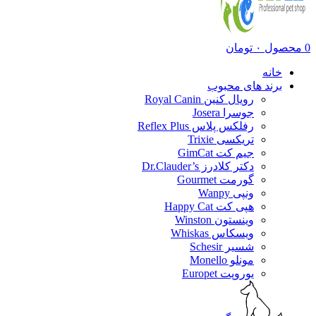
0
محصول
۰
تومان
خانه
برند های محبوب
رویال کنین Royal Canin
جوسرا Josera
رفلکس پلاس Reflex Plus
تریکسی Trixie
جیم کت GimCat
دکتر کلادرز Dr.Clauder’s
گورمت Gourmet
ونپی Wanpy
هپی کت Happy Cat
وینستون Winston
ویسکاس Whiskas
شسیر Schesir
مونلو Monello
یوروپت Europet