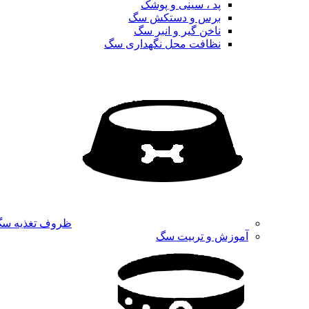
پد ، سینی و پوشک
برس و دستکش سگ
ناخن گیر و انبر سگ
نظافت محل نگهداری سگ
ظروف تغذیه س
آموزش و تربیت سگ