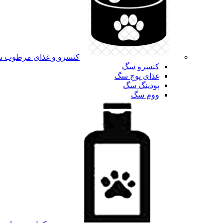
کنسرو و غذای مرطوب 
کنسرو سگ
غذای پوچ سگ
پودینگ سگ
ووم سگ