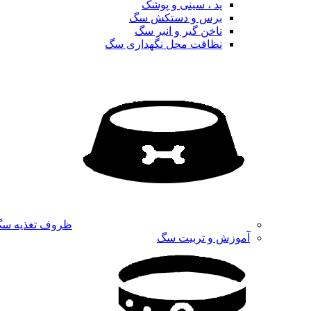
پد ، سینی و پوشک
برس و دستکش سگ
ناخن گیر و انبر سگ
نظافت محل نگهداری سگ
ظروف تغذیه س
آموزش و تربیت سگ