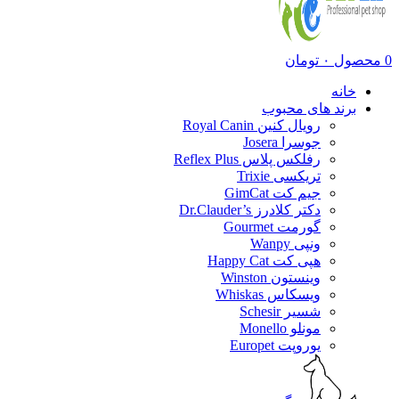
0
محصول
۰
تومان
خانه
برند های محبوب
رویال کنین Royal Canin
جوسرا Josera
رفلکس پلاس Reflex Plus
تریکسی Trixie
جیم کت GimCat
دکتر کلادرز Dr.Clauder’s
گورمت Gourmet
ونپی Wanpy
هپی کت Happy Cat
وینستون Winston
ویسکاس Whiskas
شسیر Schesir
مونلو Monello
یوروپت Europet