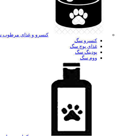
کنسرو و غذای مرطوب 
کنسرو سگ
غذای پوچ سگ
پودینگ سگ
ووم سگ