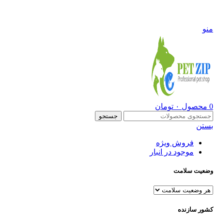
09108290600
منو
0
محصول
۰
تومان
جستجو
بستن
فروش ویژه
موجود در انبار
وضعیت سلامت
کشور سازنده