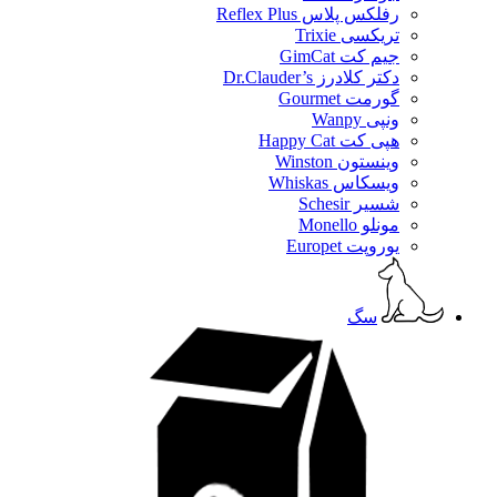
رفلکس پلاس Reflex Plus
تریکسی Trixie
جیم کت GimCat
دکتر کلادرز Dr.Clauder’s
گورمت Gourmet
ونپی Wanpy
هپی کت Happy Cat
وینستون Winston
ویسکاس Whiskas
شسیر Schesir
مونلو Monello
یوروپت Europet
سگ