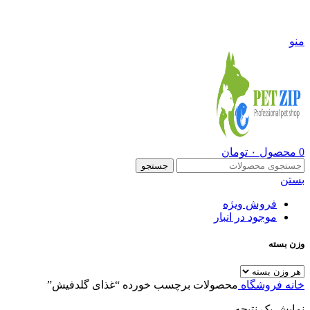
09108290600
منو
0
محصول
۰
تومان
جستجو
بستن
فروش ویژه
موجود در انبار
وزن بسته
خانه
فروشگاه
محصولات برچسب خورده “غذای گلدفیش”
نمایش یک نتیجه