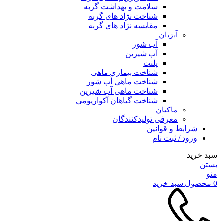
سلامت و بهداشت گربه
شناخت نژاد های گربه
مقایسه نژاد های گربه
آبزیان
آب شور
آب شیرین
پلنت
شناخت بیماری ماهی
شناخت ماهی آب شور
شناخت ماهی آب شیرین
شناخت گیاهان آکواریومی
ماکیان
معرفی تولیدکنندگان
شرایط و قوانین
ورود / ثبت نام
سبد خرید
بستن
منو
0
محصول
سبد خرید