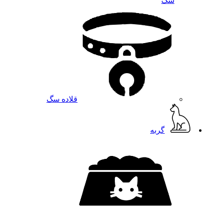
سگ
قلاده سگ
گربه