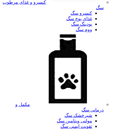
کنسرو و غذای مرطوب
سگ
کنسرو سگ
غذای پوچ سگ
پودینگ سگ
ووم سگ
مکمل و
درمانی سگ
شیرخشک سگ
مولتی ویتامین سگ
تقویت ایمنی سگ