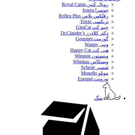
رویال کنین Royal Canin
جوسرا Josera
رفلکس پلاس Reflex Plus
تریکسی Trixie
جیم کت GimCat
دکتر کلادرز Dr.Clauder’s
گورمت Gourmet
ونپی Wanpy
هپی کت Happy Cat
وینستون Winston
ویسکاس Whiskas
شسیر Schesir
مونلو Monello
یوروپت Europet
سگ