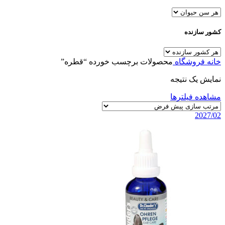
کشور سازنده
خانه
فروشگاه
محصولات برچسب خورده “قطره”
نمایش یک نتیجه
مشاهده فیلترها
2027/02