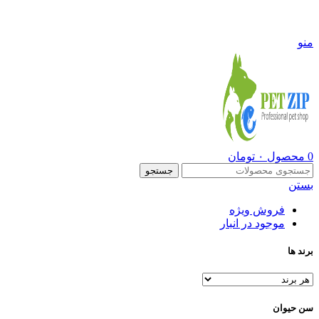
09108290600
منو
0
محصول
۰
تومان
جستجو
بستن
فروش ویژه
موجود در انبار
برند ها
سن حیوان