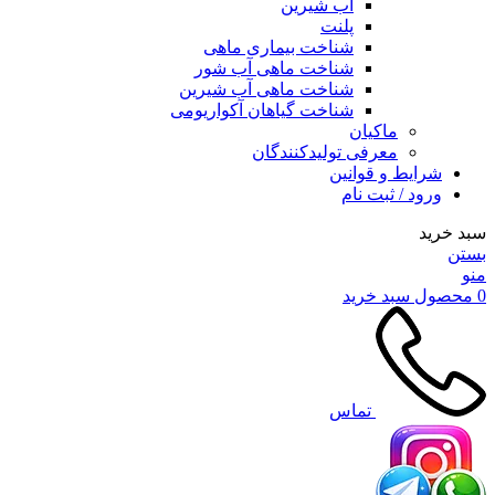
آب شیرین
پلنت
شناخت بیماری ماهی
شناخت ماهی آب شور
شناخت ماهی آب شیرین
شناخت گیاهان آکواریومی
ماکیان
معرفی تولیدکنندگان
شرایط و قوانین
ورود / ثبت نام
سبد خرید
بستن
منو
0
محصول
سبد خرید
تماس