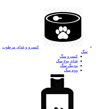
کنسرو و غذای مرطوب
سگ
کنسرو سگ
غذای پوچ سگ
پودینگ سگ
ووم سگ