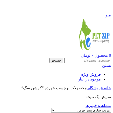
09108290600
منو
0
محصول
۰
تومان
جستجو
بستن
فروش ویژه
موجود در انبار
خانه
فروشگاه
محصولات برچسب خورده “کاپشن سگ”
نمایش یک نتیجه
مشاهده فیلترها