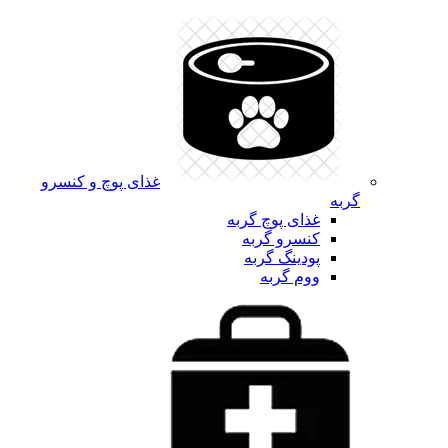
غذای پوچ و کنسرو
گربه
غذای پوچ گربه
کنسرو گربه
پودینگ گربه
ووم گربه