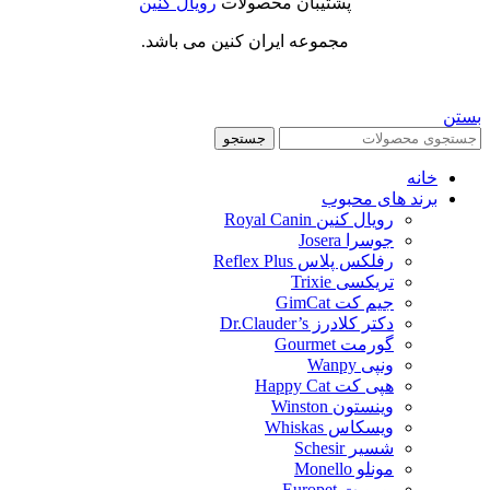
پشتیبان محصولات
رویال کنین
مجموعه ایران کنین می باشد.
بستن
جستجو
خانه
برند های محبوب
رویال کنین Royal Canin
جوسرا Josera
رفلکس پلاس Reflex Plus
تریکسی Trixie
جیم کت GimCat
دکتر کلادرز Dr.Clauder’s
گورمت Gourmet
ونپی Wanpy
هپی کت Happy Cat
وینستون Winston
ویسکاس Whiskas
شسیر Schesir
مونلو Monello
یوروپت Europet