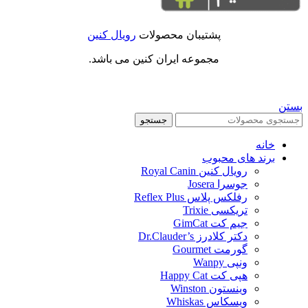
پشتیبان محصولات
رویال کنین
مجموعه ایران کنین می باشد.
بستن
جستجو
خانه
برند های محبوب
رویال کنین Royal Canin
جوسرا Josera
رفلکس پلاس Reflex Plus
تریکسی Trixie
جیم کت GimCat
دکتر کلادرز Dr.Clauder’s
گورمت Gourmet
ونپی Wanpy
هپی کت Happy Cat
وینستون Winston
ویسکاس Whiskas