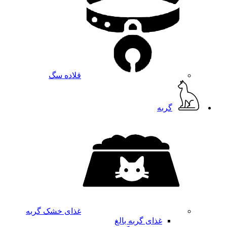
قلاده سگ
گربه
غذای خشک گربه
غذای گربه بالغ