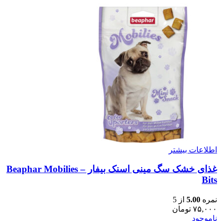
اطلاعات بیشتر
غذای خشک سگ مینی اسنک بیفار – Beaphar Mobilies
Bits
نمره
5.00
از 5
۷۵,۰۰۰
تومان
ناموجود