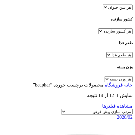
کشور سازنده
طعم غذا
وزن بسته
خانه
فروشگاه
محصولات برچسب خورده “beaphar”
نمایش 1–12 از 14 نتیجه
مشاهده فیلترها
2028/02