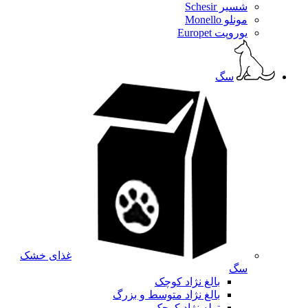
شسیر Schesir
مونلو Monello
یوروپت Europet
سگ
غذای خشک
سگ
بالغ نژاد کوچک
بالغ نژاد متوسط و بزرگ
توله نژاد کوچک