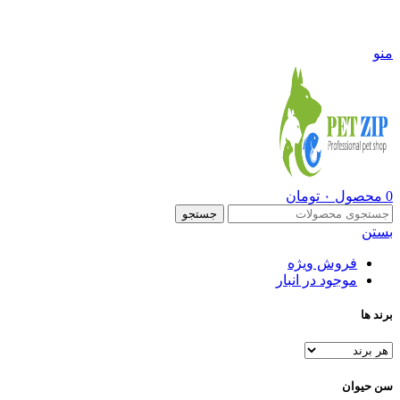
09108290600
منو
0
محصول
۰
تومان
جستجو
بستن
فروش ویژه
موجود در انبار
برند ها
سن حیوان