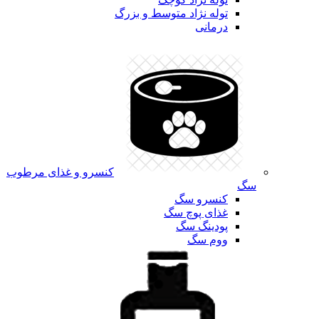
توله نژاد متوسط و بزرگ
درمانی
کنسرو و غذای مرطوب
سگ
کنسرو سگ
غذای پوچ سگ
پودینگ سگ
ووم سگ