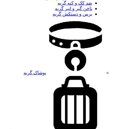
ضد کک و کنه گربه
ناخن گیر و انبر گربه
برس و دستکش گربه
پوشاک گربه