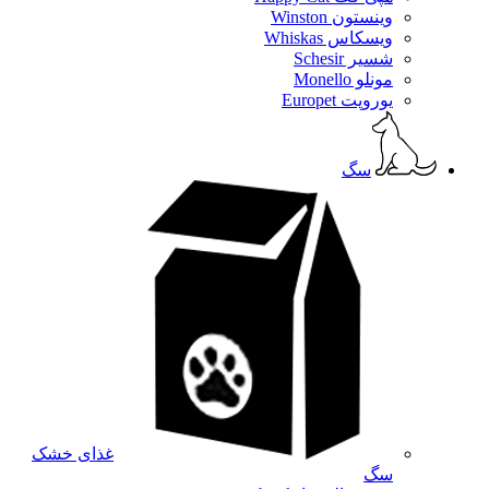
وینستون Winston
ویسکاس Whiskas
شسیر Schesir
مونلو Monello
یوروپت Europet
سگ
غذای خشک
سگ