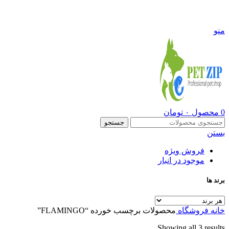
09108290600
منو
0
محصول
۰
تومان
جستجو
بستن
فروش ویژه
موجود در انبار
برند ها
خانه
فروشگاه
محصولات برچسب خورده “FLAMINGO”
Showing all 3 results