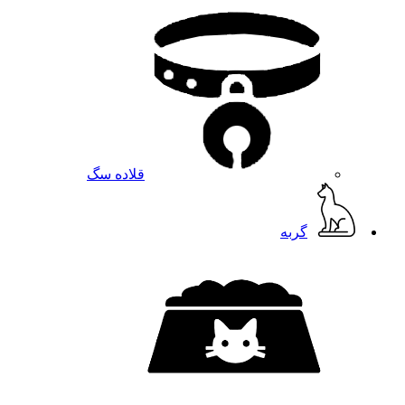
قلاده سگ
گربه