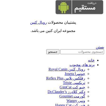
پشتیبان محصولات
رویال کنین
مجموعه ایران کنین می باشد.
بستن
جستجو
خانه
برند های محبوب
رویال کنین Royal Canin
جوسرا Josera
رفلکس پلاس Reflex Plus
تریکسی Trixie
جیم کت GimCat
دکتر کلادرز Dr.Clauder’s
گورمت Gourmet
ونپی Wanpy
هپی کت Happy Cat