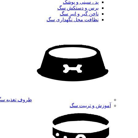
پد ، سینی و پوشک
برس و دستکش سگ
ناخن گیر و انبر سگ
نظافت محل نگهداری سگ
ظروف تغذیه س
آموزش و تربیت سگ