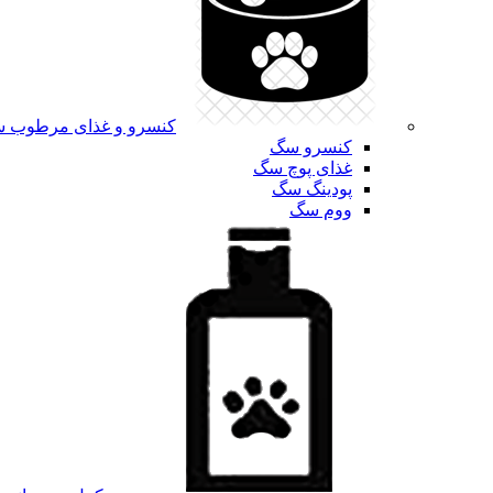
کنسرو و غذای مرطوب 
کنسرو سگ
غذای پوچ سگ
پودینگ سگ
ووم سگ