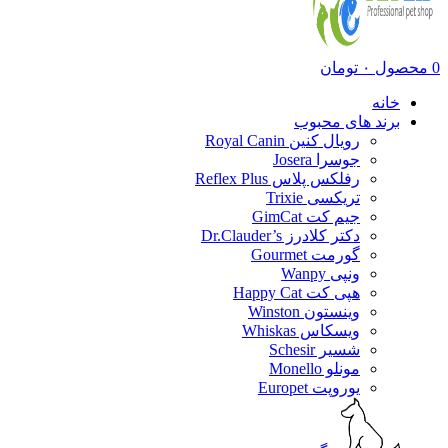
0
محصول
۰
تومان
خانه
برند های محبوب
رویال کنین Royal Canin
جوسرا Josera
رفلکس پلاس Reflex Plus
تریکسی Trixie
جیم کت GimCat
دکتر کلادرز Dr.Clauder’s
گورمت Gourmet
ونپی Wanpy
هپی کت Happy Cat
وینستون Winston
ویسکاس Whiskas
شسیر Schesir
مونلو Monello
یوروپت Europet