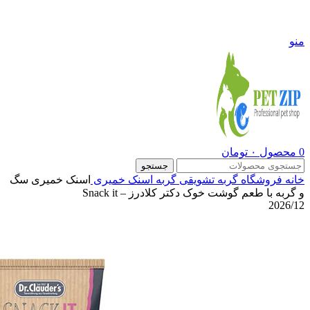
09108290600
منو
0
محصول
۰
تومان
جستجو
خانه
فروشگاه
گربه
تشویقی گربه
اسنک خمیری
اسنک خمیری سگ
و گربه با طعم گوشت خوک دکتر کلادرز – Snack it
2026/12