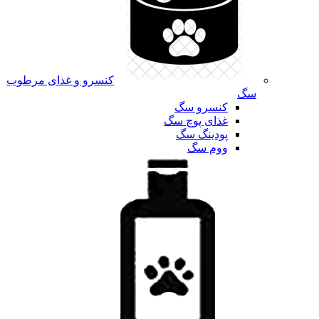
کنسرو و غذای مرطوب
سگ
کنسرو سگ
غذای پوچ سگ
پودینگ سگ
ووم سگ