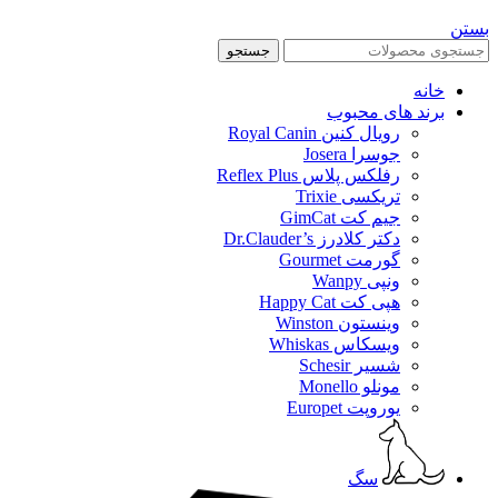
بستن
جستجو
خانه
برند های محبوب
رویال کنین Royal Canin
جوسرا Josera
رفلکس پلاس Reflex Plus
تریکسی Trixie
جیم کت GimCat
دکتر کلادرز Dr.Clauder’s
گورمت Gourmet
ونپی Wanpy
هپی کت Happy Cat
وینستون Winston
ویسکاس Whiskas
شسیر Schesir
مونلو Monello
یوروپت Europet
سگ