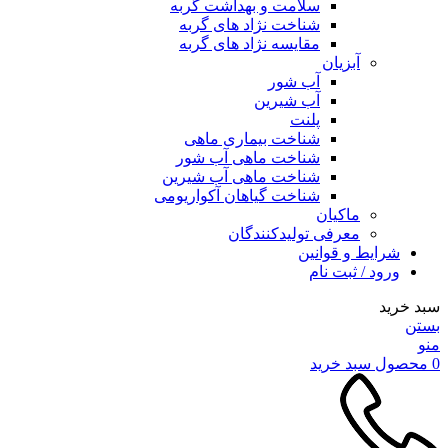
سلامت و بهداشت گربه
شناخت نژاد های گربه
مقایسه نژاد های گربه
آبزیان
آب شور
آب شیرین
پلنت
شناخت بیماری ماهی
شناخت ماهی آب شور
شناخت ماهی آب شیرین
شناخت گیاهان آکواریومی
ماکیان
معرفی تولیدکنندگان
شرایط و قوانین
ورود / ثبت نام
سبد خرید
بستن
منو
0
محصول
سبد خرید