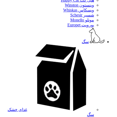
هپی کت Happy Cat
وینستون Winston
ویسکاس Whiskas
شسیر Schesir
مونلو Monello
یوروپت Europet
سگ
غذای خشک
سگ