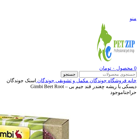
09108290600
منو
0
محصول
۰
تومان
جستجو
خانه
فروشگاه
جوندگان
مکمل و تشویقی جوندگان
اسنک جوندگان
دیسکی با ریشه چغندر قند جیم بی – Gimbi Beet Root
حراج
ناموجود