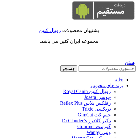
پشتیبان محصولات
رویال کنین
مجموعه ایران کنین می باشد.
بستن
جستجو
خانه
برند های محبوب
رویال کنین Royal Canin
جوسرا Josera
رفلکس پلاس Reflex Plus
تریکسی Trixie
جیم کت GimCat
دکتر کلادرز Dr.Clauder’s
گورمت Gourmet
ونپی Wanpy