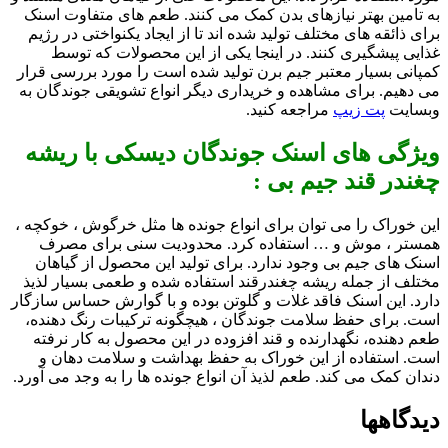
به تامین بهتر نیازهای بدن کمک می کنند. طعم های متفاوت اسنک
برای ذائقه های مختلف تولید شده اند تا از ایجاد یکنواختی در رژیم
غذایی پیشگیری کنند. در اینجا یکی از این محصولات که توسط
کمپانی بسیار معتبر جیم برن تولید شده است را مورد بررسی قرار
می دهیم. برای مشاهده و خریداری دیگر انواع تشویقی جوندگان به
وبسایت
پت زیپ
مراجعه کنید.
ویژگی های اسنک جوندگان دیسکی با ریشه
چغندر قند جیم بی :
این خوراک را می توان برای انواع جونده ها مثل خرگوش ، خوکچه ،
همستر ، موش و … استفاده کرد. محدودیت سنی برای مصرف
اسنک های جیم بی وجود ندارد. برای تولید این محصول از گیاهان
مختلف از جمله ریشه چغندرقند استفاده شده و طعمی بسیار لذیذ
دارد. این اسنک فاقد غلات و گلوتن بوده و با گوارش حساس سازگار
است. برای حفظ سلامت جوندگان ، هیچگونه ترکیبات رنگ دهنده،
طعم دهنده، نگهدارنده و قند افزوده در این محصول به کار نرفته
است. استفاده از این خوراک به حفظ بهداشت و سلامت دهان و
دندان کمک می کند. طعم لذیذ آن انواع جونده ها را به وجد می آورد.
دیدگاهها