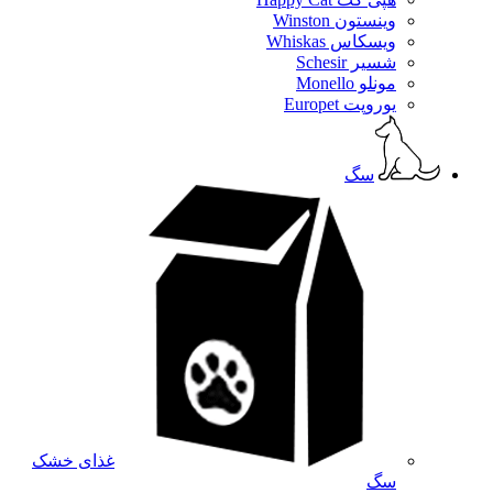
وینستون Winston
ویسکاس Whiskas
شسیر Schesir
مونلو Monello
یوروپت Europet
سگ
غذای خشک
سگ