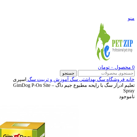
09108290600
منو
0
محصول
۰
تومان
جستجو
خانه
فروشگاه
سگ
بهداشتی سگ
آموزش و تربیت سگ
اسپری
تعلیم ادرار سگ با رایحه مطبوع جیم داگ – GimDog P-On Site
Spray
ناموجود