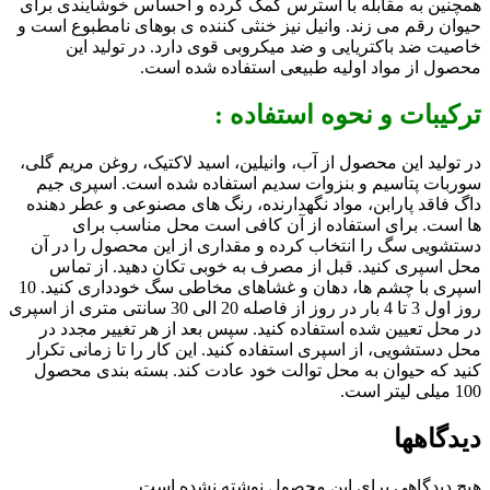
همچنین به مقابله با استرس کمک کرده و احساس خوشایندی برای
حیوان رقم می زند. وانیل نیز خنثی کننده ی بوهای نامطبوع است و
خاصیت ضد باکتریایی و ضد میکروبی قوی دارد. در تولید این
محصول از مواد اولیه طبیعی استفاده شده است.
ترکیبات و نحوه استفاده :
در تولید این محصول از آب، وانیلین، اسید لاکتیک، روغن مریم گلی،
سوربات پتاسیم و بنزوات سدیم استفاده شده است. اسپری جیم
داگ فاقد پارابن، مواد نگهدارنده، رنگ های مصنوعی و عطر دهنده
ها است. برای استفاده از آن کافی است محل مناسب برای
دستشویی سگ را انتخاب کرده و مقداری از این محصول را در آن
محل اسپری کنید. قبل از مصرف به خوبی تکان دهید. از تماس
اسپری با چشم ها، دهان و غشاهای مخاطی سگ خودداری کنید. 10
روز اول 3 تا 4 بار در روز از فاصله 20 الی 30 سانتی متری از اسپری
در محل تعیین شده استفاده کنید. سپس بعد از هر تغییر مجدد در
محل دستشویی، از اسپری استفاده کنید. این کار را تا زمانی تکرار
کنید که حیوان به محل توالت خود عادت کند. بسته بندی محصول
100 میلی لیتر است.
دیدگاهها
هیچ دیدگاهی برای این محصول نوشته نشده است.