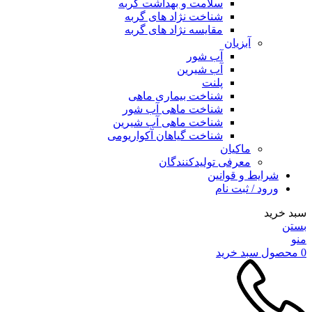
سلامت و بهداشت گربه
شناخت نژاد های گربه
مقایسه نژاد های گربه
آبزیان
آب شور
آب شیرین
پلنت
شناخت بیماری ماهی
شناخت ماهی آب شور
شناخت ماهی آب شیرین
شناخت گیاهان آکواریومی
ماکیان
معرفی تولیدکنندگان
شرایط و قوانین
ورود / ثبت نام
سبد خرید
بستن
منو
0
محصول
سبد خرید