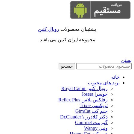
پشتیبان محصولات
رویال کنین
مجموعه ایران کنین می باشد.
بستن
جستجو
خانه
برند های محبوب
رویال کنین Royal Canin
جوسرا Josera
رفلکس پلاس Reflex Plus
تریکسی Trixie
جیم کت GimCat
دکتر کلادرز Dr.Clauder’s
گورمت Gourmet
ونپی Wanpy
هپی کت Happy Cat