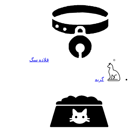
قلاده سگ
گربه