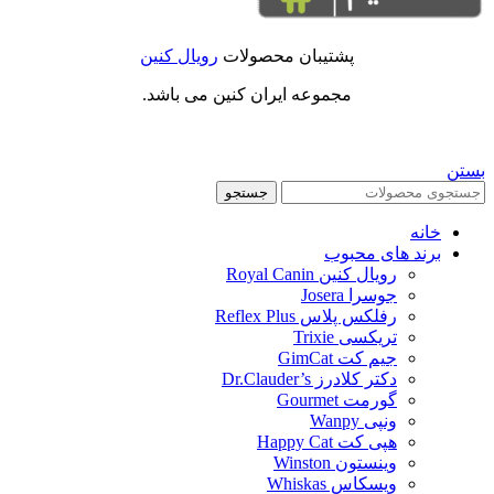
پشتیبان محصولات
رویال کنین
مجموعه ایران کنین می باشد.
بستن
جستجو
خانه
برند های محبوب
رویال کنین Royal Canin
جوسرا Josera
رفلکس پلاس Reflex Plus
تریکسی Trixie
جیم کت GimCat
دکتر کلادرز Dr.Clauder’s
گورمت Gourmet
ونپی Wanpy
هپی کت Happy Cat
وینستون Winston
ویسکاس Whiskas