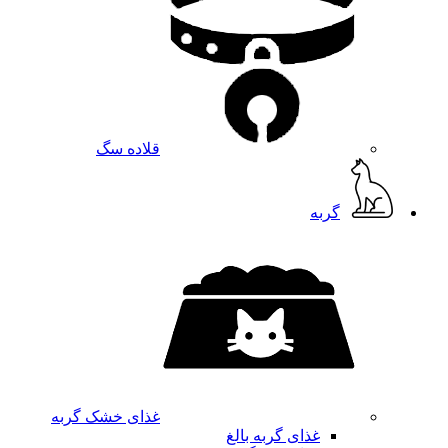
قلاده سگ
گربه
غذای خشک گربه
غذای گربه بالغ