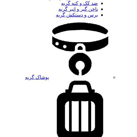
ضد کک و کنه گربه
ناخن گیر و انبر گربه
برس و دستکش گربه
پوشاک گربه