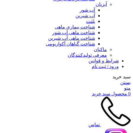
آبزیان
آب شور
آب شیرین
پلنت
شناخت بیماری ماهی
شناخت ماهی آب شور
شناخت ماهی آب شیرین
شناخت گیاهان آکواریومی
ماکیان
معرفی تولیدکنندگان
شرایط و قوانین
ورود / ثبت نام
سبد خرید
بستن
منو
0
محصول
سبد خرید
تماس