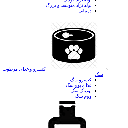
توله نژاد متوسط و بزرگ
درمانی
کنسرو و غذای مرطوب
سگ
کنسرو سگ
غذای پوچ سگ
پودینگ سگ
ووم سگ