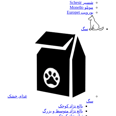
شسیر Schesir
مونلو Monello
یوروپت Europet
سگ
غذای خشک
سگ
بالغ نژاد کوچک
بالغ نژاد متوسط و بزرگ
توله نژاد کوچک