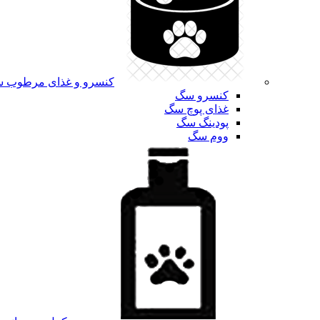
کنسرو و غذای مرطوب 
کنسرو سگ
غذای پوچ سگ
پودینگ سگ
ووم سگ