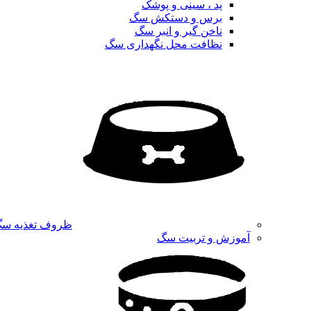
پد ، سینی و پوشک
برس و دستکش سگ
ناخن گیر و انبر سگ
نظافت محل نگهداری سگ
ظروف تغذیه س
آموزش و تربیت سگ