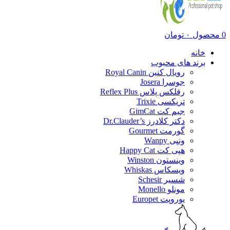
0
محصول
۰
تومان
خانه
برند های محبوب
رویال کنین Royal Canin
جوسرا Josera
رفلکس پلاس Reflex Plus
تریکسی Trixie
جیم کت GimCat
دکتر کلادرز Dr.Clauder’s
گورمت Gourmet
ونپی Wanpy
هپی کت Happy Cat
وینستون Winston
ویسکاس Whiskas
شسیر Schesir
مونلو Monello
یوروپت Europet