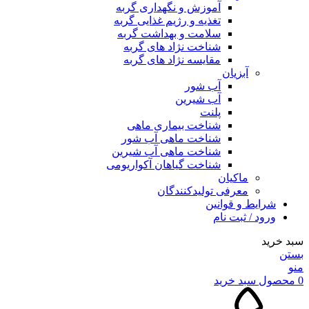
آموزش و نگهداری گربه
تغذیه و رژیم غذایی گربه
سلامت و بهداشت گربه
شناخت نژاد های گربه
مقایسه نژاد های گربه
آبزیان
آب شور
آب شیرین
پلنت
شناخت بیماری ماهی
شناخت ماهی آب شور
شناخت ماهی آب شیرین
شناخت گیاهان آکواریومی
ماکیان
معرفی تولیدکنندگان
شرایط و قوانین
ورود / ثبت نام
سبد خرید
بستن
منو
0
محصول
سبد خرید