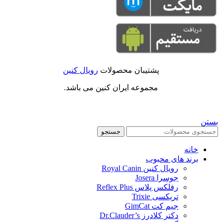
پشتیبان محصولات
رویال کنین
مجموعه ایران کنین می باشد.
بستن
جستجو
خانه
برند های محبوب
رویال کنین Royal Canin
جوسرا Josera
رفلکس پلاس Reflex Plus
تریکسی Trixie
جیم کت GimCat
دکتر کلادرز Dr.Clauder’s