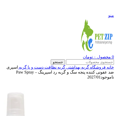
09108290600
منو
0
محصول
۰
تومان
جستجو
خانه
فروشگاه
گربه
بهداشتی گربه
نظافت دست و پا گربه
اسپری
ضد عفونی کننده پنجه سگ و گربه رد اسپرینگ – Paw Spray
ناموجود
2027/01