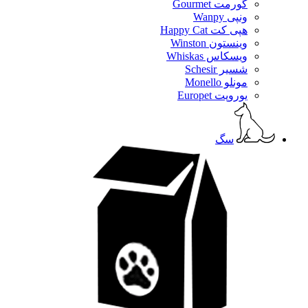
گورمت Gourmet
ونپی Wanpy
هپی کت Happy Cat
وینستون Winston
ویسکاس Whiskas
شسیر Schesir
مونلو Monello
یوروپت Europet
سگ