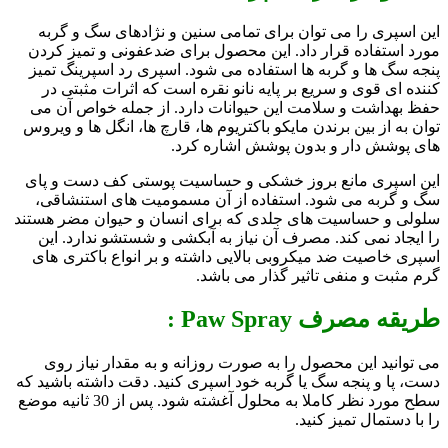
این اسپری را می توان برای تمامی سنین و نژادهای سگ و گربه
مورد استفاده قرار داد. این محصول برای ضدعفونی و تمیز کردن
پنجه سگ ها و گربه ها استفاده می شود. اسپری رد اسپرینگ تمیز
کننده ای قوی و سریع بر پایه نانو نقره است که اثرات مثبتی در
حفظ بهداشت و سلامت این حیوانات دارد. از جمله خواص آن می
توان به از بین برندن مایكو باكتریوم ها، قارچ ها، انگل ها و ویروس
هاى پوشش دار و بدون پوشش اشاره کرد.
این اسپری مانع بروز خشکی و حساسیت پوستی کف دست و پای
سگ و گربه می شود. استفاده از آن مسمومیت های استنشاقی،
سلولی و حساسیت های جلدی که برای انسان و حیوان مضر هستند
را ایجاد نمی کند. مصرف آن نیاز به آبکشی و شستشو ندارد. این
اسپری خاصیت ضد میکروبی بالایی داشته و بر انواع باکتری های
گرم مثبت و منفی تاثیر گذار می باشد.
طریقه مصرف Paw Spray :
می توانید این محصول را به صورت روزانه و به مقدار نیاز روی
دست، پا و پنجه سگ یا گربه خود اسپری کنید. دقت داشته باشید که
سطح مورد نظر کاملا به محلول آغشته شود. پس از 30 ثانیه موضع
را با دستمال تمیز کنید.