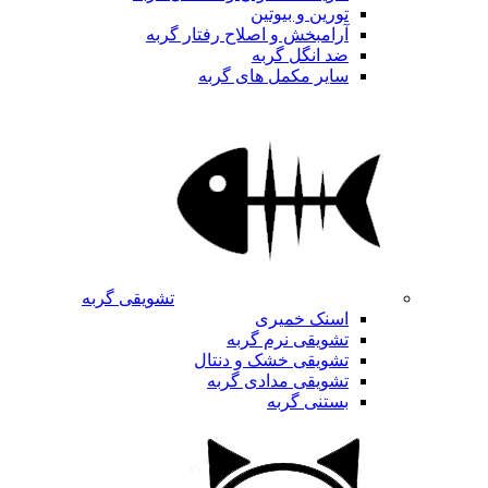
تورین و بیوتین
آرامبخش و اصلاح رفتار گربه
ضد انگل گربه
سایر مکمل های گربه
تشویقی گربه
اسنک خمیری
تشویقی نرم گربه
تشویقی خشک و دنتال
تشویقی مدادی گربه
بستنی گربه