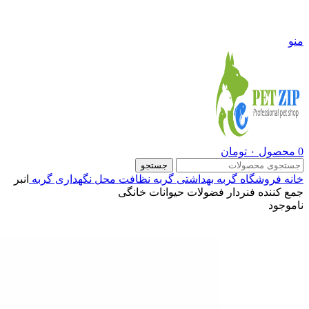
09108290600
منو
0
محصول
۰
تومان
جستجو
خانه
فروشگاه
گربه
بهداشتی گربه
نظافت محل نگهداری گربه
انبر
جمع کننده فنردار فضولات حیوانات خانگی
ناموجود