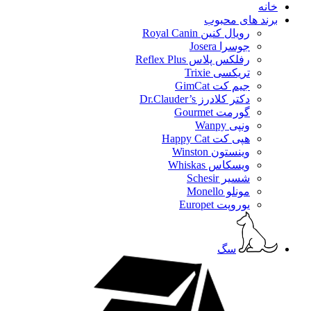
خانه
برند های محبوب
رویال کنین Royal Canin
جوسرا Josera
رفلکس پلاس Reflex Plus
تریکسی Trixie
جیم کت GimCat
دکتر کلادرز Dr.Clauder’s
گورمت Gourmet
ونپی Wanpy
هپی کت Happy Cat
وینستون Winston
ویسکاس Whiskas
شسیر Schesir
مونلو Monello
یوروپت Europet
سگ