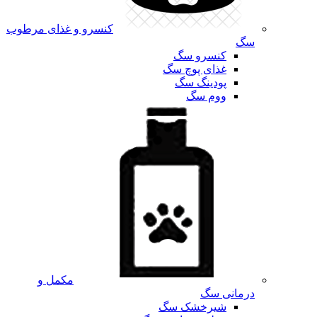
کنسرو و غذای مرطوب
سگ
کنسرو سگ
غذای پوچ سگ
پودینگ سگ
ووم سگ
مکمل و
درمانی سگ
شیرخشک سگ