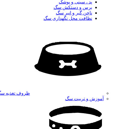
پد ، سینی و پوشک
برس و دستکش سگ
ناخن گیر و انبر سگ
نظافت محل نگهداری سگ
ظروف تغذیه س
آموزش و تربیت سگ