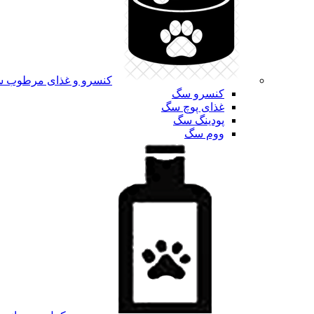
کنسرو و غذای مرطوب 
کنسرو سگ
غذای پوچ سگ
پودینگ سگ
ووم سگ