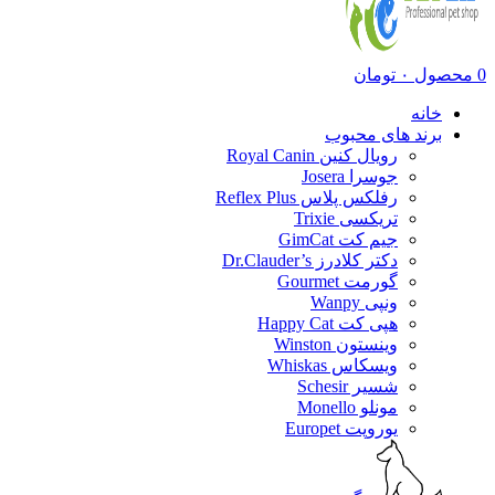
0
محصول
۰
تومان
خانه
برند های محبوب
رویال کنین Royal Canin
جوسرا Josera
رفلکس پلاس Reflex Plus
تریکسی Trixie
جیم کت GimCat
دکتر کلادرز Dr.Clauder’s
گورمت Gourmet
ونپی Wanpy
هپی کت Happy Cat
وینستون Winston
ویسکاس Whiskas
شسیر Schesir
مونلو Monello
یوروپت Europet