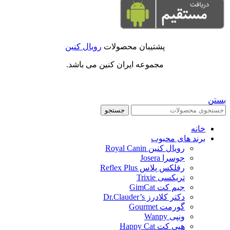
پشتیبان محصولات
رویال کنین
مجموعه ایران کنین می باشد.
بستن
جستجو
خانه
برند های محبوب
رویال کنین Royal Canin
جوسرا Josera
رفلکس پلاس Reflex Plus
تریکسی Trixie
جیم کت GimCat
دکتر کلادرز Dr.Clauder’s
گورمت Gourmet
ونپی Wanpy
هپی کت Happy Cat