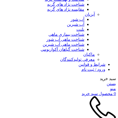
شناخت نژاد های گربه
مقایسه نژاد های گربه
آبزیان
آب شور
آب شیرین
پلنت
شناخت بیماری ماهی
شناخت ماهی آب شور
شناخت ماهی آب شیرین
شناخت گیاهان آکواریومی
ماکیان
معرفی تولیدکنندگان
شرایط و قوانین
ورود / ثبت نام
سبد خرید
بستن
منو
0
محصول
سبد خرید