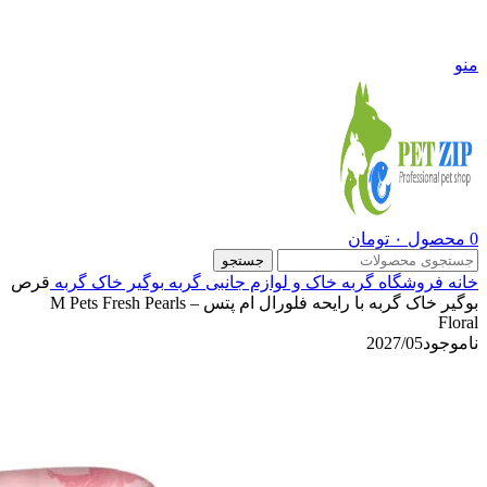
09108290600
منو
0
محصول
۰
تومان
جستجو
خانه
فروشگاه
گربه
خاک و لوازم جانبی گربه
بوگیر خاک گربه
قرص
بوگیر خاک گربه با رایحه فلورال ام پتس – M Pets Fresh Pearls
Floral
ناموجود
2027/05