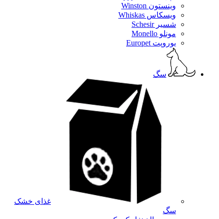
وینستون Winston
ویسکاس Whiskas
شسیر Schesir
مونلو Monello
یوروپت Europet
سگ
غذای خشک
سگ