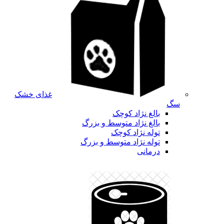
غذای خشک
سگ
بالغ نژاد کوچک
بالغ نژاد متوسط و بزرگ
توله نژاد کوچک
توله نژاد متوسط و بزرگ
درمانی