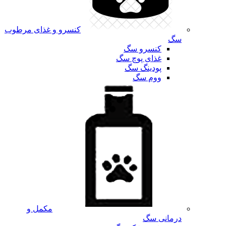
کنسرو و غذای مرطوب
سگ
کنسرو سگ
غذای پوچ سگ
پودینگ سگ
ووم سگ
مکمل و
درمانی سگ