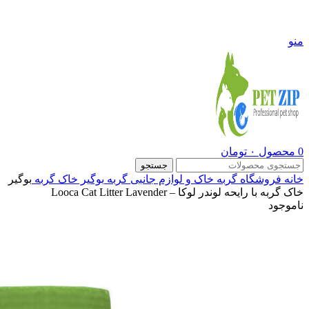
09108290600
منو
0
محصول
۰
تومان
جستجو
خانه
فروشگاه
گربه
خاک و لوازم جانبی گربه
بوگیر خاک گربه
بوگیر
خاک گربه با رایحه لوندر لوکا – Looca Cat Litter Lavender
ناموجود