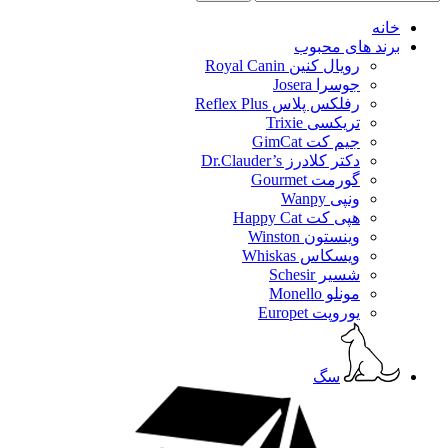
خانه
برند های محبوب
رویال کنین Royal Canin
جوسرا Josera
رفلکس پلاس Reflex Plus
تریکسی Trixie
جیم کت GimCat
دکتر کلادرز Dr.Clauder’s
گورمت Gourmet
ونپی Wanpy
هپی کت Happy Cat
وینستون Winston
ویسکاس Whiskas
شسیر Schesir
مونلو Monello
یوروپت Europet
سگ