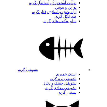
تقویت استخوان و مفاصل گربه
تورین و بیوتین
آرامبخش و اصلاح رفتار گربه
ضد انگل گربه
سایر مکمل های گربه
تشویقی گربه
اسنک خمیری
تشویقی نرم گربه
تشویقی خشک و دنتال
تشویقی مدادی گربه
بستنی گربه