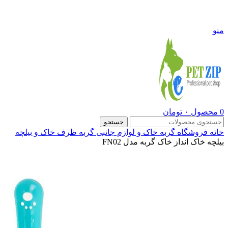
09108290600
منو
0
محصول
۰
تومان
جستجو
خانه
فروشگاه
گربه
خاک و لوازم جانبی گربه
ظرف خاک و بیلچه
بیلچه خاک انداز خاک گربه مدل FN02