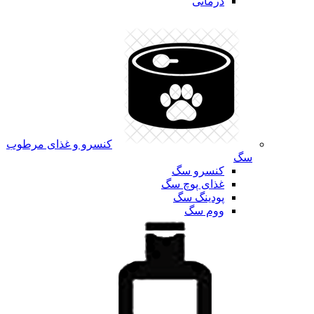
درمانی
کنسرو و غذای مرطوب
سگ
کنسرو سگ
غذای پوچ سگ
پودینگ سگ
ووم سگ