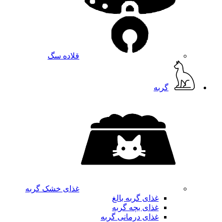
قلاده سگ
گربه
غذای خشک گربه
غذای گربه بالغ
غذای بچه گربه
غذای درمانی گربه