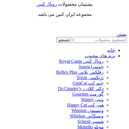
پشتیبان محصولات
رویال کنین
مجموعه ایران کنین می باشد.
بستن
جستجو
خانه
برند های محبوب
رویال کنین Royal Canin
جوسرا Josera
رفلکس پلاس Reflex Plus
تریکسی Trixie
جیم کت GimCat
دکتر کلادرز Dr.Clauder’s
گورمت Gourmet
ونپی Wanpy
هپی کت Happy Cat
وینستون Winston
ویسکاس Whiskas
شسیر Schesir
مونلو Monello