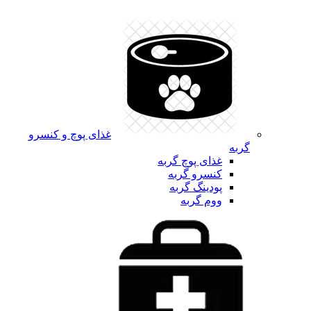
غذای پوچ و کنسرو
گربه
غذای پوچ گربه
کنسرو گربه
پودینگ گربه
ووم گربه