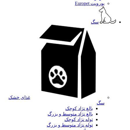
یوروپت Europet
سگ
غذای خشک
سگ
بالغ نژاد کوچک
بالغ نژاد متوسط و بزرگ
توله نژاد کوچک
توله نژاد متوسط و بزرگ